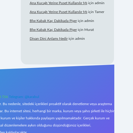
Ana Kucağı Yerine Puset Kullanılır Mı
için
admin
Ana Kucağı Yerine Puset Kullanılır Mı
için
Tamer
Blw Kabak Kaç Dakikada Pişer
için
admin
Blw Kabak Kaç Dakikada Pişer
için
Murat
Divan Dini Anlamı Nedir
için
admin
0 726
Telegram: @karabul
 Bu nedenle, sitedeki içerikleri proaktif olarak denetleme veya araştırma
Bu internet sitesi, herhangi bir marka, kurum veya şahıs şirketi ile hiçbir
çek kurum ve kişiler hakkında paylaşım yapılmamaktadır. Gerçek kurum ve
asal düzenlemelere aykırı olduğunu düşündüğünüz içerikleri,
den kaldırılacaktır.