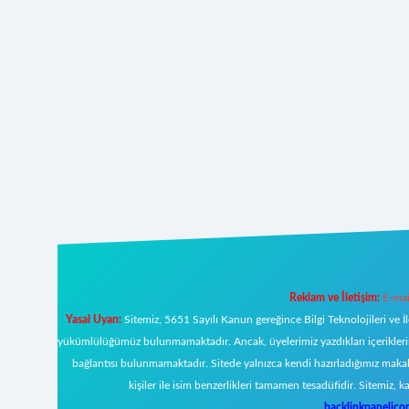
Reklam ve İletişim:
E-mai
Yasal Uyarı:
Sitemiz, 5651 Sayılı Kanun gereğince Bilgi Teknolojileri ve İ
yükümlülüğümüz bulunmamaktadır. Ancak, üyelerimiz yazdıkları içeriklerin s
bağlantısı bulunmamaktadır. Sitede yalnızca kendi hazırladığımız makal
kişiler ile isim benzerlikleri tamamen tesadüfidir. Sitemi
backlinkpanelic