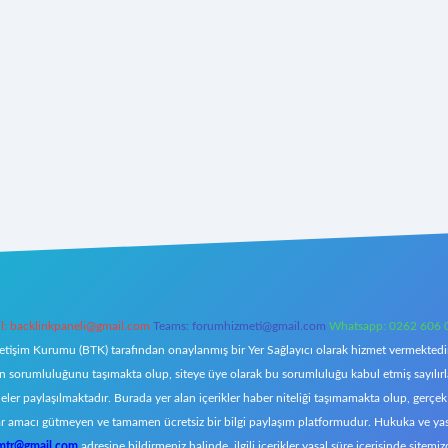
l:
backlinkpaneli@gmail.com
Teams:
forumhizmeti@gmail.com
Whatsapp: 0262 606 
letişim Kurumu (BTK) tarafından onaylanmış bir Yer Sağlayıcı olarak hizmet vermektedir.
orumluluğunu taşımakta olup, siteye üye olarak bu sorumluluğu kabul etmiş sayılırlar. 
eler paylaşılmaktadır. Burada yer alan içerikler haber niteliği taşımamakta olup, ger
z, kar amacı gütmeyen ve tamamen ücretsiz bir bilgi paylaşım platformudur. Hukuka ve y
omtr@gmail.com
adresine bildirmeniz halinde, ilgili içerikler yasal süre içerisinde sitemiz