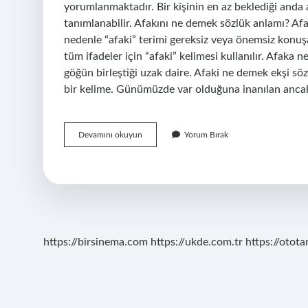
yorumlanmaktadır. Bir kişinin en az beklediği anda a
tanımlanabilir. Afakını ne demek sözlük anlamı? Af
nedenle “afaki” terimi gereksiz veya önemsiz konuşan
tüm ifadeler için “afaki” kelimesi kullanılır. Afak
göğün birleştiği uzak daire. Afaki ne demek ekşi sö
bir kelime. Günümüzde var olduğuna inanılan anca
Afallamak
Devamını okuyun
Yorum Bırak
Kelimesinin
Sözlük
Anlamı
Nedir
https://birsinema.com
https://ukde.com.tr
https://otota