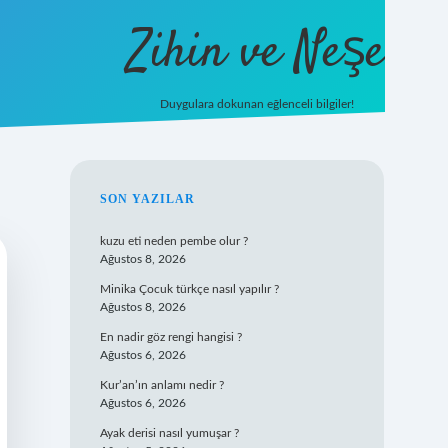
Zihin ve Neşe
Duygulara dokunan eğlenceli bilgiler!
hiltonbet giriş
SIDEBAR
SON YAZILAR
kuzu eti neden pembe olur ?
Ağustos 8, 2026
Minika Çocuk türkçe nasıl yapılır ?
Ağustos 8, 2026
En nadir göz rengi hangisi ?
Ağustos 6, 2026
Kur’an’ın anlamı nedir ?
Ağustos 6, 2026
Ayak derisi nasıl yumuşar ?