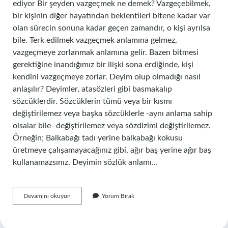
ediyor Bir şeyden vazgeçmek ne demek? Vazgeçebilmek,
bir kişinin diğer hayatından beklentileri bitene kadar var
olan sürecin sonuna kadar geçen zamandır, o kişi ayrılsa
bile. Terk edilmek vazgeçmek anlamına gelmez,
vazgeçmeye zorlanmak anlamına gelir. Bazen bitmesi
gerektiğine inandığımız bir ilişki sona erdiğinde, kişi
kendini vazgeçmeye zorlar. Deyim olup olmadığı nasıl
anlaşılır? Deyimler, atasözleri gibi basmakalıp
sözcüklerdir. Sözcüklerin tümü veya bir kısmı
değiştirilemez veya başka sözcüklerle -aynı anlama sahip
olsalar bile- değiştirilemez veya sözdizimi değiştirilemez.
Örneğin; Balkabağı tadı yerine balkabağı kokusu
üretmeye çalışamayacağınız gibi, ağır baş yerine ağır baş
kullanamazsınız. Deyimin sözlük anlamı…
Bir
Devamını okuyun
Yorum Bırak
Şeyden
Vazgeçmek
Hangi