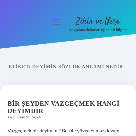
Zihin ve Neşe
menüyü
aç
Duygulara dokunan eğlenceli bilgiler!
Anasayfa
Gizlilik Politikası
ETIKET:
DEYIMIN SÖZLÜK ANLAMI NEDIR
Yasal Uyarı
Hakkımızda
BIR ŞEYDEN VAZGEÇMEK HANGI
DEYIMDIR
Tarih: Ekim 25, 2024
Vazgeçmek bir deyim mi? Betül Eyövge Yılmaz devam