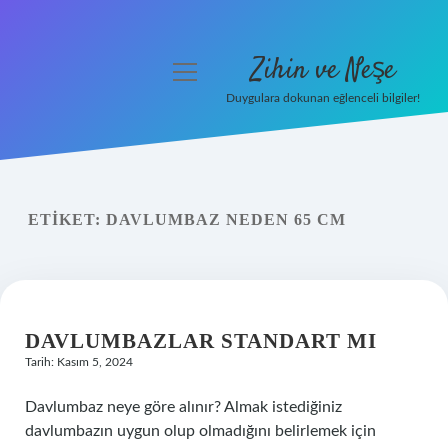
Zihin ve Neşe
menüyü
aç
Duygulara dokunan eğlenceli bilgiler!
Anasayfa
Gizlilik Politikası
ETIKET:
DAVLUMBAZ NEDEN 65 CM
Yasal Uyarı
Hakkımızda
DAVLUMBAZLAR STANDART MI
Tarih: Kasım 5, 2024
Davlumbaz neye göre alınır? Almak istediğiniz
davlumbazın uygun olup olmadığını belirlemek için