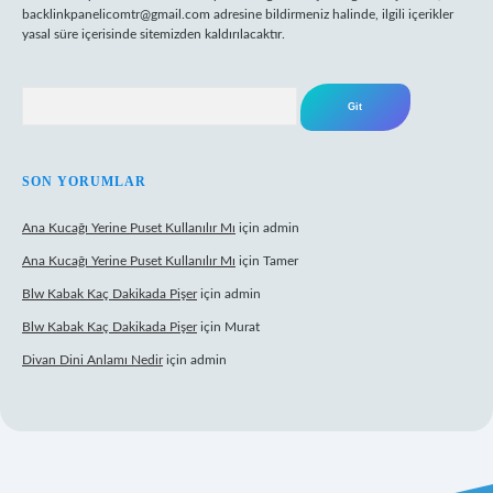
backlinkpanelicomtr@gmail.com
adresine bildirmeniz halinde, ilgili içerikler
yasal süre içerisinde sitemizden kaldırılacaktır.
Arama
SON YORUMLAR
Ana Kucağı Yerine Puset Kullanılır Mı
için
admin
Ana Kucağı Yerine Puset Kullanılır Mı
için
Tamer
Blw Kabak Kaç Dakikada Pişer
için
admin
Blw Kabak Kaç Dakikada Pişer
için
Murat
Divan Dini Anlamı Nedir
için
admin