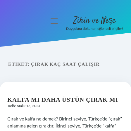
Zihin ve Neşe
menüyü
aç
Duygulara dokunan eğlenceli bilgiler!
Anasayfa
Gizlilik Politikası
ETIKET:
ÇIRAK KAÇ SAAT ÇALIŞIR
Yasal Uyarı
Hakkımızda
KALFA MI DAHA ÜSTÜN ÇIRAK MI
Tarih: Aralık 13, 2024
Çırak ve kalfa ne demek? Birinci seviye, Türkçe’de “çırak”
anlamına gelen çıraktır. İkinci seviye, Türkçe’de “kalfa”