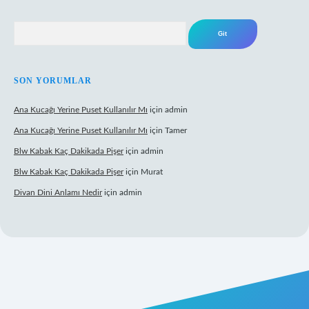
Arama
SON YORUMLAR
Ana Kucağı Yerine Puset Kullanılır Mı
için
admin
Ana Kucağı Yerine Puset Kullanılır Mı
için
Tamer
Blw Kabak Kaç Dakikada Pişer
için
admin
Blw Kabak Kaç Dakikada Pişer
için
Murat
Divan Dini Anlamı Nedir
için
admin
t giriş