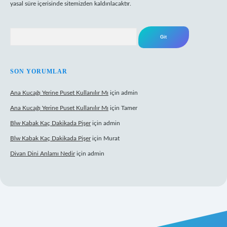
yasal süre içerisinde sitemizden kaldırılacaktır.
Arama
SON YORUMLAR
Ana Kucağı Yerine Puset Kullanılır Mı
için
admin
Ana Kucağı Yerine Puset Kullanılır Mı
için
Tamer
Blw Kabak Kaç Dakikada Pişer
için
admin
Blw Kabak Kaç Dakikada Pişer
için
Murat
Divan Dini Anlamı Nedir
için
admin
et giriş