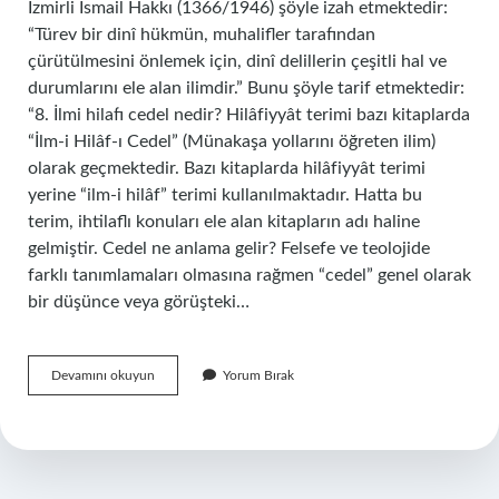
İzmirli İsmail Hakkı (1366/1946) şöyle izah etmektedir:
“Türev bir dinî hükmün, muhalifler tarafından
çürütülmesini önlemek için, dinî delillerin çeşitli hal ve
durumlarını ele alan ilimdir.” Bunu şöyle tarif etmektedir:
“8. İlmi hilafı cedel nedir? Hilâfiyyât terimi bazı kitaplarda
“İlm-i Hilâf-ı Cedel” (Münakaşa yollarını öğreten ilim)
olarak geçmektedir. Bazı kitaplarda hilâfiyyât terimi
yerine “ilm-i hilâf” terimi kullanılmaktadır. Hatta bu
terim, ihtilaflı konuları ele alan kitapların adı haline
gelmiştir. Cedel ne anlama gelir? Felsefe ve teolojide
farklı tanımlamaları olmasına rağmen “cedel” genel olarak
bir düşünce veya görüşteki…
Ilmi
Devamını okuyun
Yorum Bırak
Hilaf
Ü
Cedel
Ne
Demek