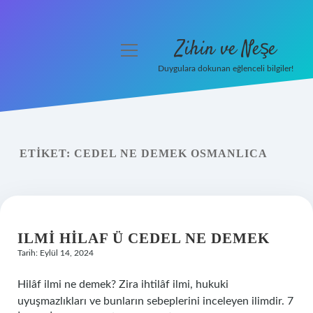
Zihin ve Neşe
menüyü
aç
Duygulara dokunan eğlenceli bilgiler!
Anasayfa
Gizlilik Politikası
ETIKET:
CEDEL NE DEMEK OSMANLICA
Yasal Uyarı
Hakkımızda
ILMI HILAF Ü CEDEL NE DEMEK
Tarih: Eylül 14, 2024
Hilâf ilmi ne demek? Zira ihtilâf ilmi, hukuki
uyuşmazlıkları ve bunların sebeplerini inceleyen ilimdir. 7