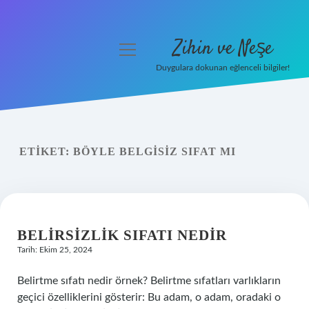
Zihin ve Neşe
menüyü
aç
Duygulara dokunan eğlenceli bilgiler!
Anasayfa
Gizlilik Politikası
ETIKET:
BÖYLE BELGISIZ SIFAT MI
Yasal Uyarı
Hakkımızda
BELIRSIZLIK SIFATI NEDIR
Tarih: Ekim 25, 2024
Belirtme sıfatı nedir örnek? Belirtme sıfatları varlıkların
geçici özelliklerini gösterir: Bu adam, o adam, oradaki o