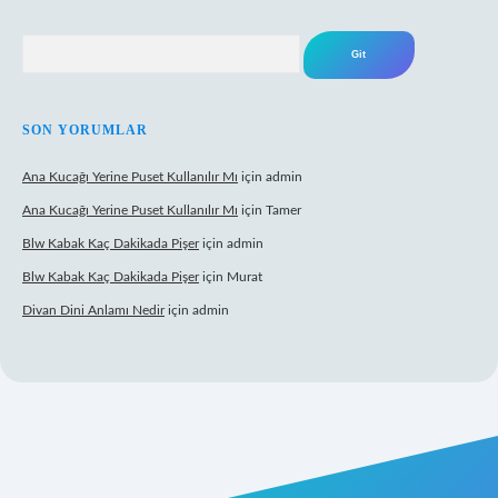
Arama
SON YORUMLAR
Ana Kucağı Yerine Puset Kullanılır Mı
için
admin
Ana Kucağı Yerine Puset Kullanılır Mı
için
Tamer
Blw Kabak Kaç Dakikada Pişer
için
admin
Blw Kabak Kaç Dakikada Pişer
için
Murat
Divan Dini Anlamı Nedir
için
admin
t giriş