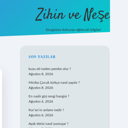
Zihin ve Neşe
Duygulara dokunan eğlenceli bilgiler!
hiltonbet giriş
SIDEBAR
SON YAZILAR
kuzu eti neden pembe olur ?
Ağustos 8, 2026
Minika Çocuk türkçe nasıl yapılır ?
Ağustos 8, 2026
En nadir göz rengi hangisi ?
Ağustos 6, 2026
Kur’an’ın anlamı nedir ?
Ağustos 6, 2026
Ayak derisi nasıl yumuşar ?