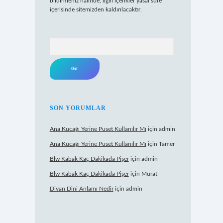
bildirmeniz halinde, ilgili içerikler yasal süre
içerisinde sitemizden kaldırılacaktır.
Arama
SON YORUMLAR
Ana Kucağı Yerine Puset Kullanılır Mı
için
admin
Ana Kucağı Yerine Puset Kullanılır Mı
için
Tamer
Blw Kabak Kaç Dakikada Pişer
için
admin
Blw Kabak Kaç Dakikada Pişer
için
Murat
Divan Dini Anlamı Nedir
için
admin