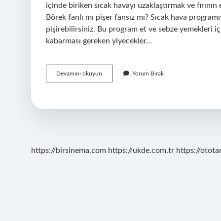
içinde biriken sıcak havayı uzaklaştırmak ve fırının 
Börek fanlı mı pişer fansız mı? Sıcak hava programıy
pişirebilirsiniz. Bu program et ve sebze yemekleri 
kabarması gereken yiyecekler…
Fırında
Devamını okuyun
Yorum Bırak
Fan
Çalışırsa
Ne
Olur
https://birsinema.com
https://ukde.com.tr
https://otota