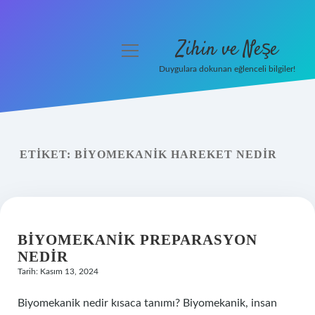
Zihin ve Neşe
menüyü
aç
Duygulara dokunan eğlenceli bilgiler!
Anasayfa
Gizlilik Politikası
ETIKET:
BIYOMEKANIK HAREKET NEDIR
Yasal Uyarı
Hakkımızda
BIYOMEKANIK PREPARASYON
NEDIR
Tarih: Kasım 13, 2024
Biyomekanik nedir kısaca tanımı? Biyomekanik, insan