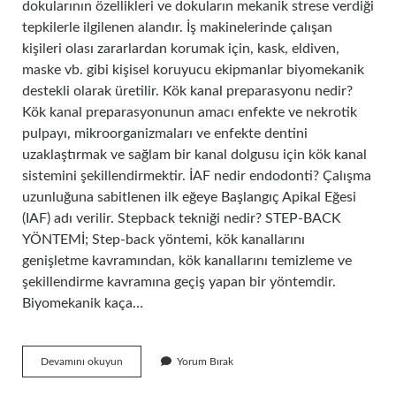
dokularının özellikleri ve dokuların mekanik strese verdiği
tepkilerle ilgilenen alandır. İş makinelerinde çalışan
kişileri olası zararlardan korumak için, kask, eldiven,
maske vb. gibi kişisel koruyucu ekipmanlar biyomekanik
destekli olarak üretilir. Kök kanal preparasyonu nedir?
Kök kanal preparasyonunun amacı enfekte ve nekrotik
pulpayı, mikroorganizmaları ve enfekte dentini
uzaklaştırmak ve sağlam bir kanal dolgusu için kök kanal
sistemini şekillendirmektir. İAF nedir endodonti? Çalışma
uzunluğuna sabitlenen ilk eğeye Başlangıç ​​Apikal Eğesi
(IAF) adı verilir. Stepback tekniği nedir? STEP-BACK
YÖNTEMİ; Step-back yöntemi, kök kanallarını
genişletme kavramından, kök kanallarını temizleme ve
şekillendirme kavramına geçiş yapan bir yöntemdir.
Biyomekanik kaça…
Biyomekanik
Devamını okuyun
Yorum Bırak
Preparasyon
Nedir