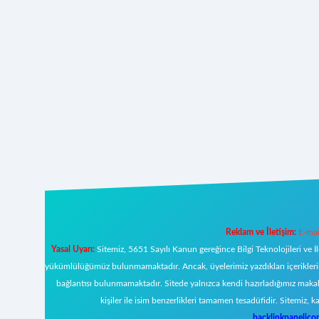
Reklam ve İletişim:
E-mai
Yasal Uyarı:
Sitemiz, 5651 Sayılı Kanun gereğince Bilgi Teknolojileri ve İ
yükümlülüğümüz bulunmamaktadır. Ancak, üyelerimiz yazdıkları içeriklerin s
bağlantısı bulunmamaktadır. Sitede yalnızca kendi hazırladığımız makal
kişiler ile isim benzerlikleri tamamen tesadüfidir. Sitemi
backlinkpanelic