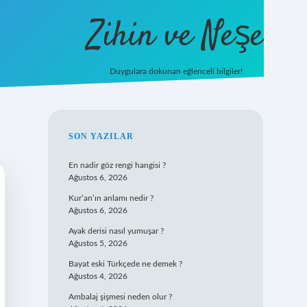
Zihin ve Neşe
Duygulara dokunan eğlenceli bilgiler!
hiltonbet giriş
SIDEBAR
SON YAZILAR
En nadir göz rengi hangisi ?
Ağustos 6, 2026
Kur’an’ın anlamı nedir ?
Ağustos 6, 2026
Ayak derisi nasıl yumuşar ?
Ağustos 5, 2026
Bayat eski Türkçede ne demek ?
Ağustos 4, 2026
Ambalaj şişmesi neden olur ?