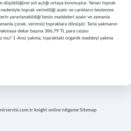
m düşüklüğüne yol açtığı ortaya konmuştur. Yanan toprak
edeniyle toprak verimliliği azalır ve canlıların beslenme
ilerin yararlanabildiği besin maddeleri azalır ve zamanla
 zamanla çorak, verimsiz topraklara dönüşür. Tarla yakmanın
z yakmaya dekar başına 386,79 TL para cezası
uz mu? 1-Anız yakma, topraktaki organik maddeyi yakma
mirservisi.com.tr
knight online
nttgame
Sitemap