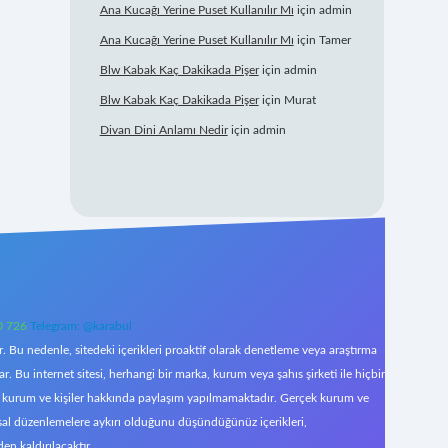
Ana Kucağı Yerine Puset Kullanılır Mı
için
admin
Ana Kucağı Yerine Puset Kullanılır Mı
için
Tamer
Blw Kabak Kaç Dakikada Pişer
için
admin
Blw Kabak Kaç Dakikada Pişer
için
Murat
Divan Dini Anlamı Nedir
için
admin
0 726
Telegram: @karabul
 Bu nedenle, sitedeki içerikleri proaktif olarak denetleme veya araştırma
Bu internet sitesi, herhangi bir marka, kurum veya şahıs şirketi ile hiçbir
çek kurum ve kişiler hakkında paylaşım yapılmamaktadır. Gerçek kurum ve
asal düzenlemelere aykırı olduğunu düşündüğünüz içerikleri,
den kaldırılacaktır.