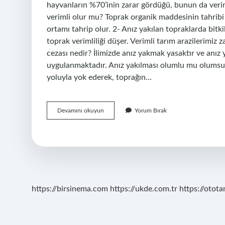
hayvanların %70’inin zarar gördüğü, bunun da veri
verimli olur mu? Toprak organik maddesinin tahribi n
ortamı tahrip olur. 2- Anız yakılan topraklarda bitk
toprak verimliliği düşer. Verimli tarım arazilerimiz
cezası nedir? İlimizde anız yakmak yasaktır ve anı
uygulanmaktadır. Anız yakılması olumlu mu olums
yoluyla yok ederek, toprağın…
Anız
Devamını okuyun
Yorum Bırak
Yakmak
Tarlaya
Zarar
Verir
Mi
https://birsinema.com
https://ukde.com.tr
https://otota