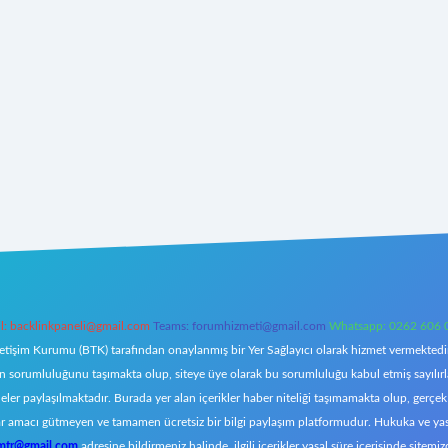
l:
backlinkpaneli@gmail.com
Teams:
forumhizmeti@gmail.com
Whatsapp: 0262 606 
letişim Kurumu (BTK) tarafından onaylanmış bir Yer Sağlayıcı olarak hizmet vermektedir.
orumluluğunu taşımakta olup, siteye üye olarak bu sorumluluğu kabul etmiş sayılırlar. 
eler paylaşılmaktadır. Burada yer alan içerikler haber niteliği taşımamakta olup, ger
z, kar amacı gütmeyen ve tamamen ücretsiz bir bilgi paylaşım platformudur. Hukuka ve y
omtr@gmail.com
adresine bildirmeniz halinde, ilgili içerikler yasal süre içerisinde sitemiz