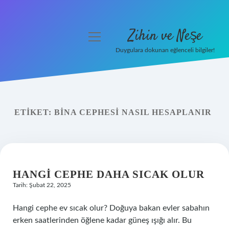
Zihin ve Neşe
menüyü
aç
Duygulara dokunan eğlenceli bilgiler!
Anasayfa
Gizlilik Politikası
ETIKET:
BINA CEPHESI NASIL HESAPLANIR
Yasal Uyarı
Hakkımızda
HANGI CEPHE DAHA SICAK OLUR
Tarih: Şubat 22, 2025
Hangi cephe ev sıcak olur? Doğuya bakan evler sabahın
erken saatlerinden öğlene kadar güneş ışığı alır. Bu