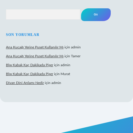
Arama
SON YORUMLAR
Ana Kucağı Yerine Puset Kullanılır Mı
için
admin
Ana Kucağı Yerine Puset Kullanılır Mı
için
Tamer
Blw Kabak Kaç Dakikada Pişer
için
admin
Blw Kabak Kaç Dakikada Pişer
için
Murat
Divan Dini Anlamı Nedir
için
admin
t giriş