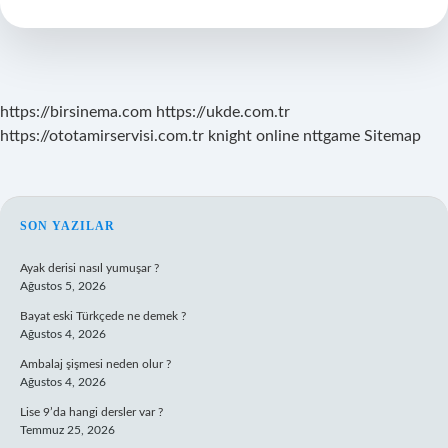
Ne
Oluşturur
https://birsinema.com
https://ukde.com.tr
https://ototamirservisi.com.tr
knight online
nttgame
Sitemap
SIDEBAR
SON YAZILAR
Ayak derisi nasıl yumuşar ?
Ağustos 5, 2026
Bayat eski Türkçede ne demek ?
Ağustos 4, 2026
Ambalaj şişmesi neden olur ?
Ağustos 4, 2026
Lise 9’da hangi dersler var ?
Temmuz 25, 2026