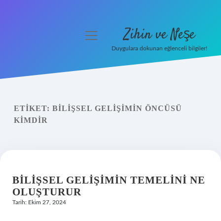
Zihin ve Neşe
menüyü
aç
Duygulara dokunan eğlenceli bilgiler!
Anasayfa
Gizlilik Politikası
ETIKET:
BILIŞSEL GELIŞIMIN ÖNCÜSÜ
Yasal Uyarı
KIMDIR
Hakkımızda
BILIŞSEL GELIŞIMIN TEMELINI NE
OLUŞTURUR
Tarih: Ekim 27, 2024