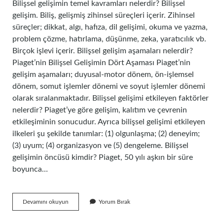
Bilişsel gelişimin temel kavramları nelerdir? Bilişsel
gelişim. Biliş, gelişmiş zihinsel süreçleri içerir. Zihinsel
süreçler; dikkat, algı, hafıza, dil gelişimi, okuma ve yazma,
problem çözme, hatırlama, düşünme, zeka, yaratıcılık vb.
Birçok işlevi içerir. Bilişsel gelişim aşamaları nelerdir?
Piaget’nin Bilişsel Gelişimin Dört Aşaması Piaget’nin
gelişim aşamaları; duyusal-motor dönem, ön-işlemsel
dönem, somut işlemler dönemi ve soyut işlemler dönemi
olarak sıralanmaktadır. Bilişsel gelişimi etkileyen faktörler
nelerdir? Piaget’ye göre gelişim, kalıtım ve çevrenin
etkileşiminin sonucudur. Ayrıca bilişsel gelişimi etkileyen
ilkeleri şu şekilde tanımlar: (1) olgunlaşma; (2) deneyim;
(3) uyum; (4) organizasyon ve (5) dengeleme. Bilişsel
gelişimin öncüsü kimdir? Piaget, 50 yılı aşkın bir süre
boyunca…
Bilişsel
Devamını okuyun
Yorum Bırak
Gelişimin
Temelini