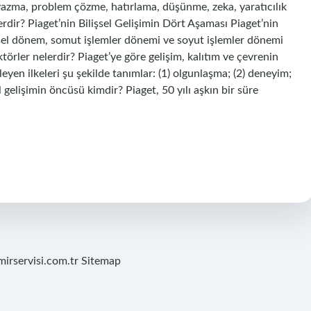
ve yazma, problem çözme, hatırlama, düşünme, zeka, yaratıcılık
elerdir? Piaget’nin Bilişsel Gelişimin Dört Aşaması Piaget’nin
sel dönem, somut işlemler dönemi ve soyut işlemler dönemi
ktörler nelerdir? Piaget’ye göre gelişim, kalıtım ve çevrenin
leyen ilkeleri şu şekilde tanımlar: (1) olgunlaşma; (2) deneyim;
 gelişimin öncüsü kimdir? Piaget, 50 yılı aşkın bir süre
mirservisi.com.tr
Sitemap