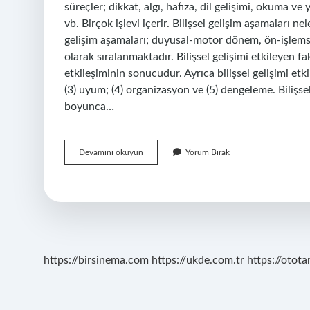
süreçler; dikkat, algı, hafıza, dil gelişimi, okuma 
vb. Birçok işlevi içerir. Bilişsel gelişim aşamaları n
gelişim aşamaları; duyusal-motor dönem, ön-işlem
olarak sıralanmaktadır. Bilişsel gelişimi etkileyen fa
etkileşiminin sonucudur. Ayrıca bilişsel gelişimi etki
(3) uyum; (4) organizasyon ve (5) dengeleme. Bilişsel
boyunca…
Bilişsel
Devamını okuyun
Yorum Bırak
Gelişimin
Temelini
Ne
Oluşturur
https://birsinema.com
https://ukde.com.tr
https://otota