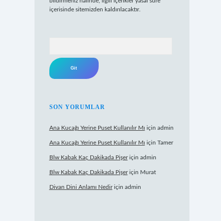
bildirmeniz halinde, ilgili içerikler yasal süre
içerisinde sitemizden kaldırılacaktır.
Arama
SON YORUMLAR
Ana Kucağı Yerine Puset Kullanılır Mı
için
admin
Ana Kucağı Yerine Puset Kullanılır Mı
için
Tamer
Blw Kabak Kaç Dakikada Pişer
için
admin
Blw Kabak Kaç Dakikada Pişer
için
Murat
Divan Dini Anlamı Nedir
için
admin