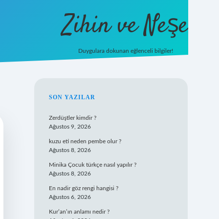
Zihin ve Neşe
Duygulara dokunan eğlenceli bilgiler!
hiltonbet giriş
SIDEBAR
SON YAZILAR
Zerdüştler kimdir ?
Ağustos 9, 2026
kuzu eti neden pembe olur ?
Ağustos 8, 2026
Minika Çocuk türkçe nasıl yapılır ?
Ağustos 8, 2026
En nadir göz rengi hangisi ?
Ağustos 6, 2026
Kur’an’ın anlamı nedir ?