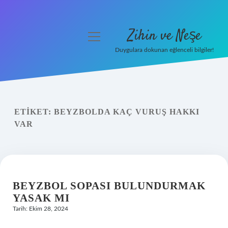
Zihin ve Neşe
menüyü
aç
Duygulara dokunan eğlenceli bilgiler!
Anasayfa
Gizlilik Politikası
ETIKET:
BEYZBOLDA KAÇ VURUŞ HAKKI
Yasal Uyarı
VAR
Hakkımızda
BEYZBOL SOPASI BULUNDURMAK
YASAK MI
Tarih: Ekim 28, 2024