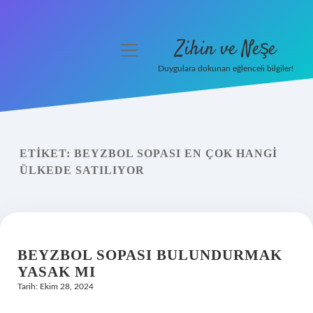
Zihin ve Neşe
menüyü
aç
Duygulara dokunan eğlenceli bilgiler!
Anasayfa
Gizlilik Politikası
ETIKET:
BEYZBOL SOPASI EN ÇOK HANGI
Yasal Uyarı
ÜLKEDE SATILIYOR
Hakkımızda
BEYZBOL SOPASI BULUNDURMAK
YASAK MI
Tarih: Ekim 28, 2024