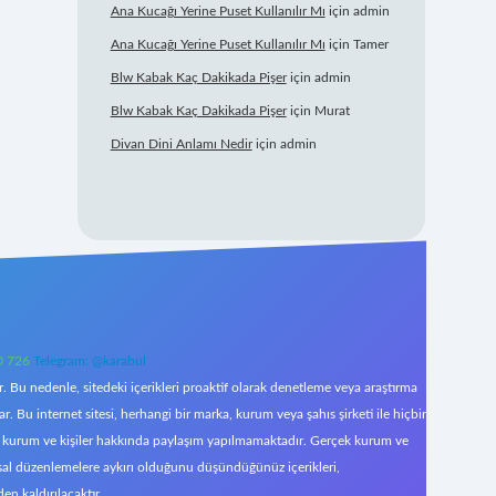
Ana Kucağı Yerine Puset Kullanılır Mı
için
admin
Ana Kucağı Yerine Puset Kullanılır Mı
için
Tamer
Blw Kabak Kaç Dakikada Pişer
için
admin
Blw Kabak Kaç Dakikada Pişer
için
Murat
Divan Dini Anlamı Nedir
için
admin
0 726
Telegram: @karabul
 Bu nedenle, sitedeki içerikleri proaktif olarak denetleme veya araştırma
Bu internet sitesi, herhangi bir marka, kurum veya şahıs şirketi ile hiçbir
çek kurum ve kişiler hakkında paylaşım yapılmamaktadır. Gerçek kurum ve
asal düzenlemelere aykırı olduğunu düşündüğünüz içerikleri,
den kaldırılacaktır.