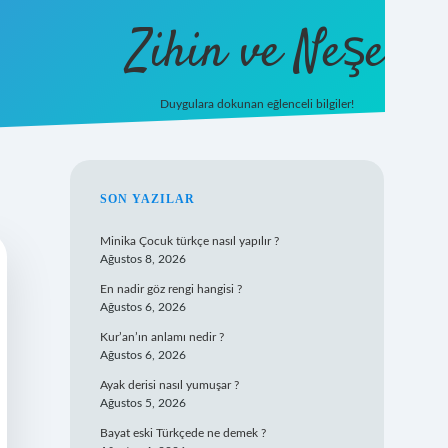
Zihin ve Neşe
Duygulara dokunan eğlenceli bilgiler!
hiltonbet giriş
SIDEBAR
SON YAZILAR
Minika Çocuk türkçe nasıl yapılır ?
Ağustos 8, 2026
En nadir göz rengi hangisi ?
Ağustos 6, 2026
Kur’an’ın anlamı nedir ?
Ağustos 6, 2026
Ayak derisi nasıl yumuşar ?
Ağustos 5, 2026
Bayat eski Türkçede ne demek ?