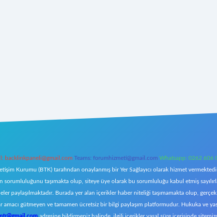
l:
backlinkpaneli@gmail.com
Teams:
forumhizmeti@gmail.com
Whatsapp: 0262 606 
letişim Kurumu (BTK) tarafından onaylanmış bir Yer Sağlayıcı olarak hizmet vermektedir.
orumluluğunu taşımakta olup, siteye üye olarak bu sorumluluğu kabul etmiş sayılırlar. 
eler paylaşılmaktadır. Burada yer alan içerikler haber niteliği taşımamakta olup, ger
z, kar amacı gütmeyen ve tamamen ücretsiz bir bilgi paylaşım platformudur. Hukuka ve y
omtr@gmail.com
adresine bildirmeniz halinde, ilgili içerikler yasal süre içerisinde sitemiz