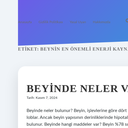
Anasayfa
Gizlilik Politikası
Yasal Uyarı
Hakkımızda
ETIKET:
BEYNIN EN ÖNEMLI ENERJI KAYN
BEYINDE NELER 
Tarih: Kasım 7, 2024
Beyinde neler bulunur? Beyin, işlevlerine göre dört fa
loblar. Ancak beyin yapısının derinliklerinde hipota
bulunur. Beyinde hangi maddeler var? Beyin %78 su,