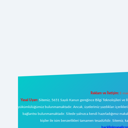
Reklam ve İletişim:
E-mai
Yasal Uyarı:
Sitemiz, 5651 Sayılı Kanun gereğince Bilgi Teknolojileri ve İ
yükümlülüğümüz bulunmamaktadır. Ancak, üyelerimiz yazdıkları içeriklerin s
bağlantısı bulunmamaktadır. Sitede yalnızca kendi hazırladığımız makal
kişiler ile isim benzerlikleri tamamen tesadüfidir. Sitemi
backlinkpanelic