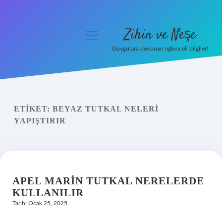
Zihin ve Neşe
menüyü
aç
Duygulara dokunan eğlenceli bilgiler!
Anasayfa
Gizlilik Politikası
ETIKET:
BEYAZ TUTKAL NELERI
Yasal Uyarı
YAPIŞTIRIR
Hakkımızda
APEL MARIN TUTKAL NERELERDE
KULLANILIR
Tarih: Ocak 25, 2025