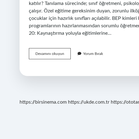
katılır? Tanılama sürecinde; sınıf öğretmeni, psikolo
çalışır. Özel eğitime gereksinim duyan, zorunlu il
çocuklar için hazırlık sınıfları açılabilir. BEP kim
programlarının hazırlanmasından sorumlu öğretme
20: Kaynaştırma yoluyla eğitimlerine…
Bep
Devamını okuyun
Yorum Bırak
Ekibinde
Kimler
Yer
Alır
https://birsinema.com
https://ukde.com.tr
https://otota