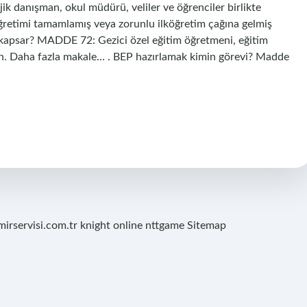
jik danışman, okul müdürü, veliler ve öğrenciler birlikte
köğretimi tamamlamış veya zorunlu ilköğretim çağına gelmiş
leri kapsar? MADDE 72: Gezici özel eğitim öğretmeni, eğitim
n. Daha fazla makale… . BEP hazırlamak kimin görevi? Madde
mirservisi.com.tr
knight online
nttgame
Sitemap