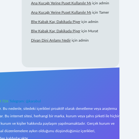
Ana Kucağı Yerine Puset Kullanılır Mı
için
admin
Ana Kucağı Yerine Puset Kullanılır Mı
için
Tamer
Blw Kabak Kaç Dakikada Pişer
için
admin
Blw Kabak Kaç Dakikada Pişer
için
Murat
Divan Dini Anlamı Nedir
için
admin
0 726
Telegram: @karabul
 Bu nedenle, sitedeki içerikleri proaktif olarak denetleme veya araştırma
Bu internet sitesi, herhangi bir marka, kurum veya şahıs şirketi ile hiçbir
çek kurum ve kişiler hakkında paylaşım yapılmamaktadır. Gerçek kurum ve
asal düzenlemelere aykırı olduğunu düşündüğünüz içerikleri,
den kaldırılacaktır.