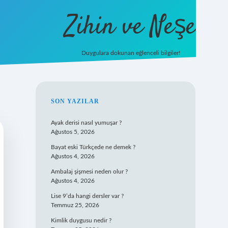
Zihin ve Neşe
Duygulara dokunan eğlenceli bilgiler!
hiltonbet giriş
SIDEBAR
SON YAZILAR
Ayak derisi nasıl yumuşar ?
Ağustos 5, 2026
Bayat eski Türkçede ne demek ?
Ağustos 4, 2026
Ambalaj şişmesi neden olur ?
Ağustos 4, 2026
Lise 9’da hangi dersler var ?
Temmuz 25, 2026
Kimlik duygusu nedir ?