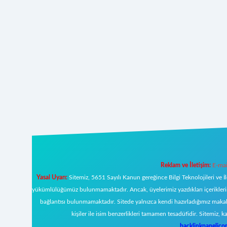
Reklam ve İletişim:
E-mai
Yasal Uyarı:
Sitemiz, 5651 Sayılı Kanun gereğince Bilgi Teknolojileri ve İ
yükümlülüğümüz bulunmamaktadır. Ancak, üyelerimiz yazdıkları içeriklerin s
bağlantısı bulunmamaktadır. Sitede yalnızca kendi hazırladığımız makal
kişiler ile isim benzerlikleri tamamen tesadüfidir. Sitemi
backlinkpanelic