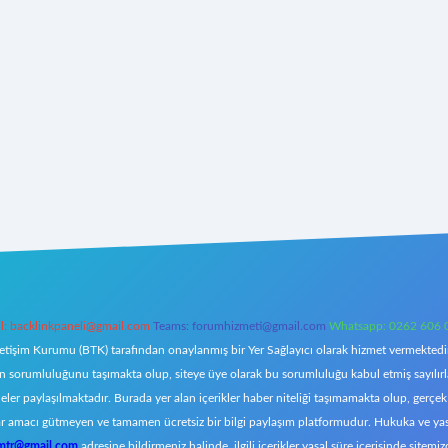
l:
backlinkpaneli@gmail.com
Teams:
forumhizmeti@gmail.com
Whatsapp: 0262 606 
letişim Kurumu (BTK) tarafından onaylanmış bir Yer Sağlayıcı olarak hizmet vermektedir.
orumluluğunu taşımakta olup, siteye üye olarak bu sorumluluğu kabul etmiş sayılırlar. 
eler paylaşılmaktadır. Burada yer alan içerikler haber niteliği taşımamakta olup, ger
z, kar amacı gütmeyen ve tamamen ücretsiz bir bilgi paylaşım platformudur. Hukuka ve y
omtr@gmail.com
adresine bildirmeniz halinde, ilgili içerikler yasal süre içerisinde sitemiz