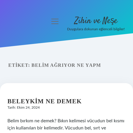
Zihin ve Neşe
menüyü
aç
Duygulara dokunan eğlenceli bilgiler!
Anasayfa
Gizlilik Politikası
ETIKET:
BELIM AĞRIYOR NE YAPM
Yasal Uyarı
Hakkımızda
BELEYKIM NE DEMEK
Tarih: Ekim 24, 2024
Belim bırkım ne demek? Bıkın kelimesi vücudun bel kısmı
için kullanılan bir kelimedir. Vücudun bel, sırt ve