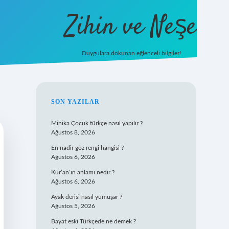
Zihin ve Neşe
Duygulara dokunan eğlenceli bilgiler!
hiltonbet giriş
SIDEBAR
SON YAZILAR
Minika Çocuk türkçe nasıl yapılır ?
Ağustos 8, 2026
En nadir göz rengi hangisi ?
Ağustos 6, 2026
Kur’an’ın anlamı nedir ?
Ağustos 6, 2026
Ayak derisi nasıl yumuşar ?
Ağustos 5, 2026
Bayat eski Türkçede ne demek ?