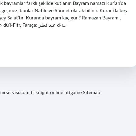
k bayramlar farklı şekilde kutlanır. Bayram namazı Kur’an’da
eçmez, bunlar Nafile ve Sünnet olarak bilinir. Kuran’da beş
şey Salat’tır. Kuranda bayram kaç gün? Ramazan Bayramı,
Şeker Bayramı veya İftar Festivali (Arapça: عيد الفطر ‎dü’l-Fitr, Farsça: عید فطر ‎d-ı…
mirservisi.com.tr
knight online
nttgame
Sitemap