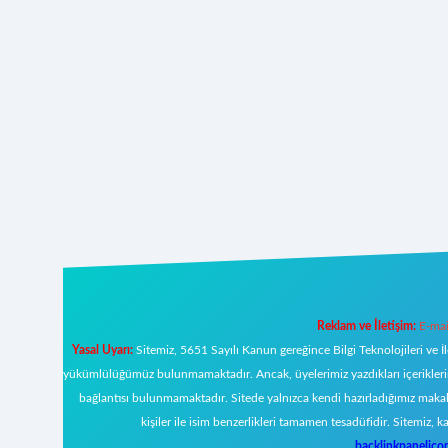
Reklam ve İletişim:
E-mai
Yasal Uyarı:
Sitemiz, 5651 Sayılı Kanun gereğince Bilgi Teknolojileri ve İ
yükümlülüğümüz bulunmamaktadır. Ancak, üyelerimiz yazdıkları içeriklerin s
bağlantısı bulunmamaktadır. Sitede yalnızca kendi hazırladığımız makal
kişiler ile isim benzerlikleri tamamen tesadüfidir. Sitemi
backlinkpanelic