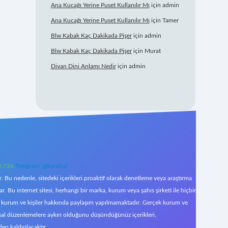
Ana Kucağı Yerine Puset Kullanılır Mı
için
admin
Ana Kucağı Yerine Puset Kullanılır Mı
için
Tamer
Blw Kabak Kaç Dakikada Pişer
için
admin
Blw Kabak Kaç Dakikada Pişer
için
Murat
Divan Dini Anlamı Nedir
için
admin
0 726
Telegram: @karabul
 Bu nedenle, sitedeki içerikleri proaktif olarak denetleme veya araştırma
Bu internet sitesi, herhangi bir marka, kurum veya şahıs şirketi ile hiçbir
çek kurum ve kişiler hakkında paylaşım yapılmamaktadır. Gerçek kurum ve
asal düzenlemelere aykırı olduğunu düşündüğünüz içerikleri,
den kaldırılacaktır.