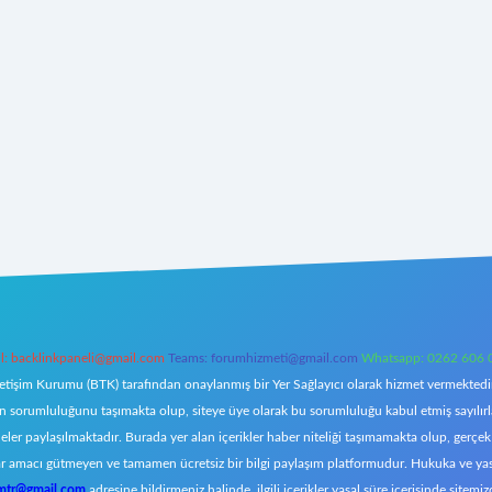
l:
backlinkpaneli@gmail.com
Teams:
forumhizmeti@gmail.com
Whatsapp: 0262 606 
letişim Kurumu (BTK) tarafından onaylanmış bir Yer Sağlayıcı olarak hizmet vermektedir.
orumluluğunu taşımakta olup, siteye üye olarak bu sorumluluğu kabul etmiş sayılırlar. 
eler paylaşılmaktadır. Burada yer alan içerikler haber niteliği taşımamakta olup, ger
z, kar amacı gütmeyen ve tamamen ücretsiz bir bilgi paylaşım platformudur. Hukuka ve y
omtr@gmail.com
adresine bildirmeniz halinde, ilgili içerikler yasal süre içerisinde sitemiz