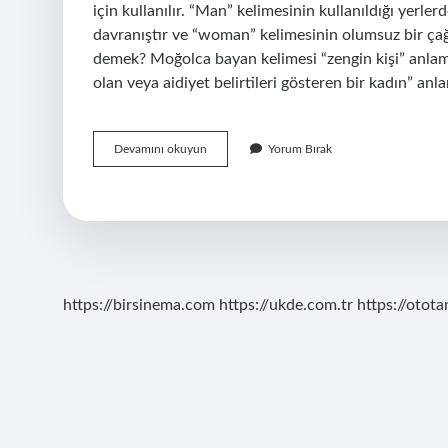
için kullanılır. “Man” kelimesinin kullanıldığı yerl
davranıştır ve “woman” kelimesinin olumsuz bir çağ
demek? Moğolca bayan kelimesi “zengin kişi” anlamın
olan veya aidiyet belirtileri gösteren bir kadın” anl
Bayan
Devamını okuyun
Yorum Bırak
Diye
Kime
Denir
https://birsinema.com
https://ukde.com.tr
https://otota