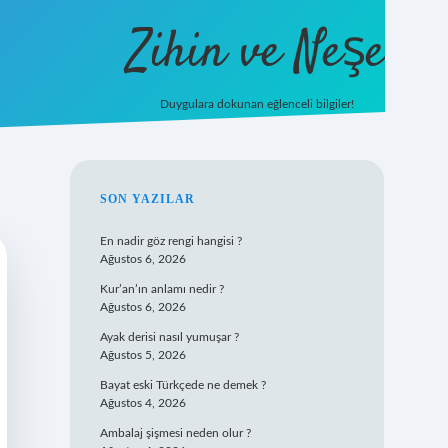
Zihin ve Neşe
Duygulara dokunan eğlenceli bilgiler!
hiltonbet giriş
SIDEBAR
SON YAZILAR
En nadir göz rengi hangisi ?
Ağustos 6, 2026
Kur’an’ın anlamı nedir ?
Ağustos 6, 2026
Ayak derisi nasıl yumuşar ?
Ağustos 5, 2026
Bayat eski Türkçede ne demek ?
Ağustos 4, 2026
Ambalaj şişmesi neden olur ?