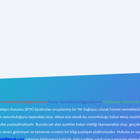
l:
backlinkpaneli@gmail.com
Teams:
forumhizmeti@gmail.com
Whatsapp: 0262 606 
letişim Kurumu (BTK) tarafından onaylanmış bir Yer Sağlayıcı olarak hizmet vermektedir.
orumluluğunu taşımakta olup, siteye üye olarak bu sorumluluğu kabul etmiş sayılırlar. 
eler paylaşılmaktadır. Burada yer alan içerikler haber niteliği taşımamakta olup, ger
z, kar amacı gütmeyen ve tamamen ücretsiz bir bilgi paylaşım platformudur. Hukuka ve y
omtr@gmail.com
adresine bildirmeniz halinde, ilgili içerikler yasal süre içerisinde sitemiz