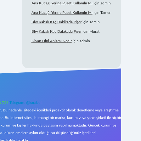
Ana Kucağı Yerine Puset Kullanılır Mı
için
admin
Ana Kucağı Yerine Puset Kullanılır Mı
için
Tamer
Blw Kabak Kaç Dakikada Pişer
için
admin
Blw Kabak Kaç Dakikada Pişer
için
Murat
Divan Dini Anlamı Nedir
için
admin
0 726
Telegram: @karabul
 Bu nedenle, sitedeki içerikleri proaktif olarak denetleme veya araştırma
Bu internet sitesi, herhangi bir marka, kurum veya şahıs şirketi ile hiçbir
çek kurum ve kişiler hakkında paylaşım yapılmamaktadır. Gerçek kurum ve
asal düzenlemelere aykırı olduğunu düşündüğünüz içerikleri,
den kaldırılacaktır.