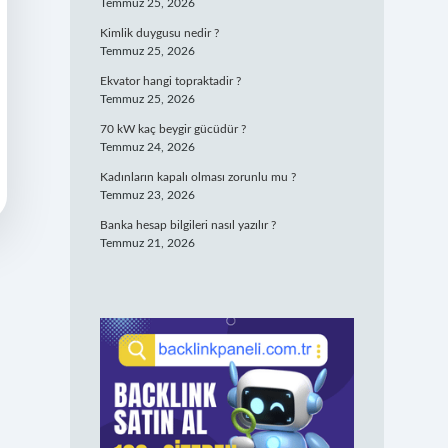
Temmuz 25, 2026
Kimlik duygusu nedir ?
Temmuz 25, 2026
Ekvator hangi topraktadir ?
Temmuz 25, 2026
70 kW kaç beygir gücüdür ?
Temmuz 24, 2026
Kadınların kapalı olması zorunlu mu ?
Temmuz 23, 2026
Banka hesap bilgileri nasıl yazılır ?
Temmuz 21, 2026