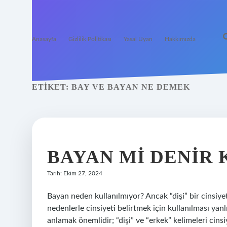
Anasayfa
Gizlilik Politikası
Yasal Uyarı
Hakkımızda
ETIKET:
BAY VE BAYAN NE DEMEK
BAYAN MI DENIR 
Tarih: Ekim 27, 2024
Bayan neden kullanılmıyor? Ancak “dişi” bir cinsiyeti 
nedenlerle cinsiyeti belirtmek için kullanılması yan
anlamak önemlidir; “dişi” ve “erkek” kelimeleri cinsiy