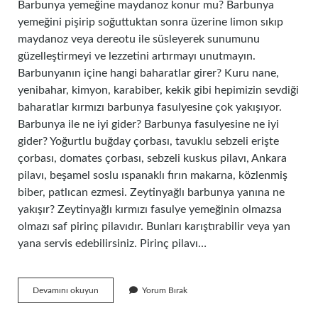
Barbunya yemeğine maydanoz konur mu? Barbunya
yemeğini pişirip soğuttuktan sonra üzerine limon sıkıp
maydanoz veya dereotu ile süsleyerek sunumunu
güzelleştirmeyi ve lezzetini artırmayı unutmayın.
Barbunyanın içine hangi baharatlar girer? Kuru nane,
yenibahar, kimyon, karabiber, kekik gibi hepimizin sevdiği
baharatlar kırmızı barbunya fasulyesine çok yakışıyor.
Barbunya ile ne iyi gider? Barbunya fasulyesine ne iyi
gider? Yoğurtlu buğday çorbası, tavuklu sebzeli erişte
çorbası, domates çorbası, sebzeli kuskus pilavı, Ankara
pilavı, beşamel soslu ıspanaklı fırın makarna, közlenmiş
biber, patlıcan ezmesi. Zeytinyağlı barbunya yanına ne
yakışır? Zeytinyağlı kırmızı fasulye yemeğinin olmazsa
olmazı saf pirinç pilavıdır. Bunları karıştırabilir veya yan
yana servis edebilirsiniz. Pirinç pilavı…
Barbunya
Devamını okuyun
Yorum Bırak
Ya
Maydanoz