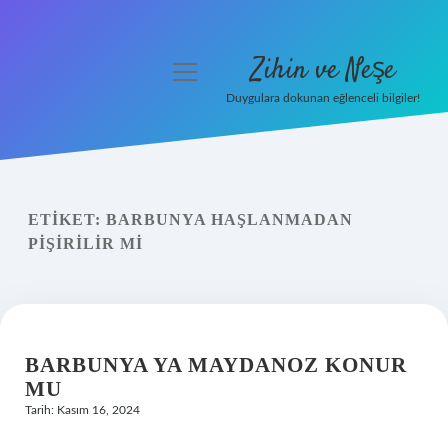
Zihin ve Neşe
menüyü
aç
Duygulara dokunan eğlenceli bilgiler!
Anasayfa
Gizlilik Politikası
ETIKET:
BARBUNYA HAŞLANMADAN
Yasal Uyarı
PIŞIRILIR MI
Hakkımızda
BARBUNYA YA MAYDANOZ KONUR
MU
Tarih: Kasım 16, 2024