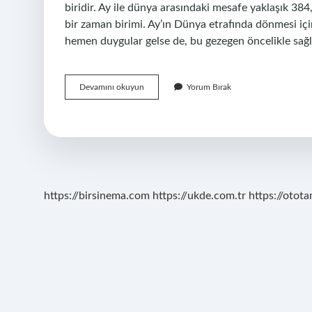
biridir. Ay ile dünya arasındaki mesafe yaklaşık 384
bir zaman birimi. Ay’ın Dünya etrafında dönmesi içi
hemen duygular gelse de, bu gezegen öncelikle sağlık
Ay
Devamını okuyun
Yorum Bırak
Nedir
Kısaca
Açıklama
https://birsinema.com
https://ukde.com.tr
https://otota