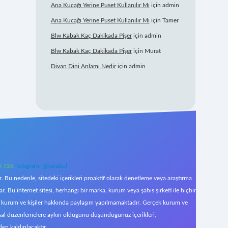
Ana Kucağı Yerine Puset Kullanılır Mı
için
admin
Ana Kucağı Yerine Puset Kullanılır Mı
için
Tamer
Blw Kabak Kaç Dakikada Pişer
için
admin
Blw Kabak Kaç Dakikada Pişer
için
Murat
Divan Dini Anlamı Nedir
için
admin
0 726
Telegram: @karabul
 Bu nedenle, sitedeki içerikleri proaktif olarak denetleme veya araştırma
Bu internet sitesi, herhangi bir marka, kurum veya şahıs şirketi ile hiçbir
çek kurum ve kişiler hakkında paylaşım yapılmamaktadır. Gerçek kurum ve
asal düzenlemelere aykırı olduğunu düşündüğünüz içerikleri,
den kaldırılacaktır.