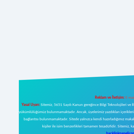
Reklam ve İletişim:
E-mai
Yasal Uyarı:
Sitemiz, 5651 Sayılı Kanun gereğince Bilgi Teknolojileri ve İ
yükümlülüğümüz bulunmamaktadır. Ancak, üyelerimiz yazdıkları içeriklerin s
bağlantısı bulunmamaktadır. Sitede yalnızca kendi hazırladığımız makal
kişiler ile isim benzerlikleri tamamen tesadüfidir. Sitemi
backlinkpanelic