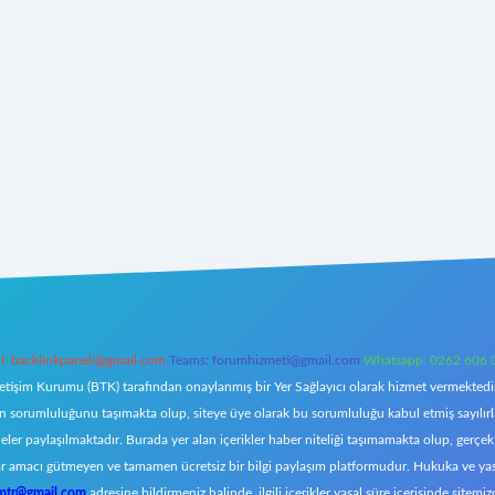
l:
backlinkpaneli@gmail.com
Teams:
forumhizmeti@gmail.com
Whatsapp: 0262 606 
letişim Kurumu (BTK) tarafından onaylanmış bir Yer Sağlayıcı olarak hizmet vermektedir.
orumluluğunu taşımakta olup, siteye üye olarak bu sorumluluğu kabul etmiş sayılırlar. 
eler paylaşılmaktadır. Burada yer alan içerikler haber niteliği taşımamakta olup, ger
z, kar amacı gütmeyen ve tamamen ücretsiz bir bilgi paylaşım platformudur. Hukuka ve y
omtr@gmail.com
adresine bildirmeniz halinde, ilgili içerikler yasal süre içerisinde sitemiz