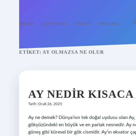
Anasayfa
Gizlilik Politikası
Yasal Uyarı
Hakkımızda
ETIKET:
AY OLMAZSA NE OLUR
AY NEDIR KISAC
Tarih: Ocak 26, 2025
Ay ne demek? Dünya’nın tek doğal uydusu olan Ay, 
gökyüzündeki en büyük ve en parlak nesnedir. Ay ned
güneş gibi küresel bir gök cismidir. Ay’ın ekvator ç