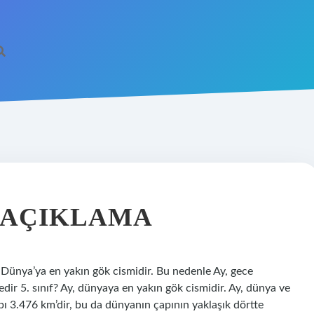
A AÇIKLAMA
Dünya’ya en yakın gök cismidir. Bu nedenle Ay, gece
ir 5. sınıf? Ay, dünyaya en yakın gök cismidir. Ay, dünya ve
apı 3.476 km’dir, bu da dünyanın çapının yaklaşık dörtte