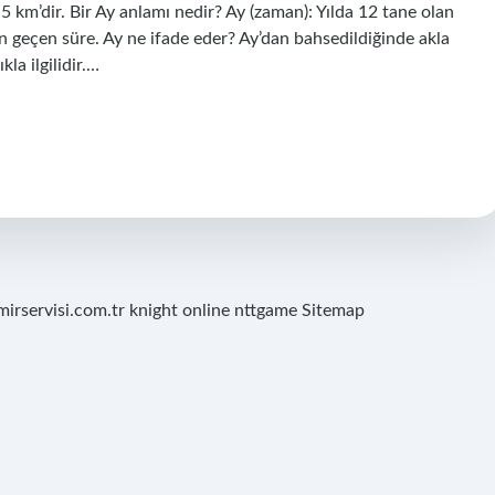
,5 km’dir. Bir Ay anlamı nedir? Ay (zaman): Yılda 12 tane olan
n geçen süre. Ay ne ifade eder? Ay’dan bahsedildiğinde akla
la ilgilidir.…
mirservisi.com.tr
knight online
nttgame
Sitemap