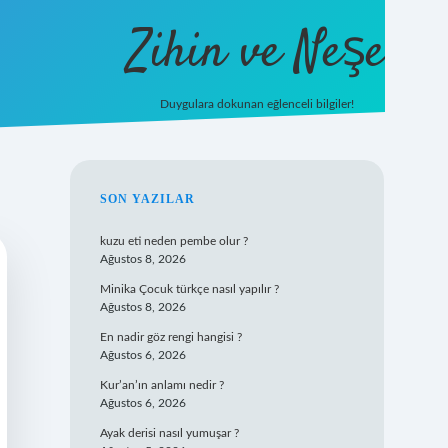
Zihin ve Neşe
Duygulara dokunan eğlenceli bilgiler!
hiltonbet giriş
SIDEBAR
SON YAZILAR
kuzu eti neden pembe olur ?
Ağustos 8, 2026
Minika Çocuk türkçe nasıl yapılır ?
Ağustos 8, 2026
En nadir göz rengi hangisi ?
Ağustos 6, 2026
Kur’an’ın anlamı nedir ?
Ağustos 6, 2026
Ayak derisi nasıl yumuşar ?