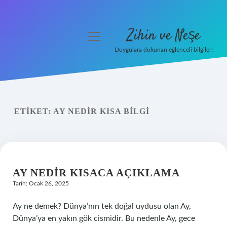
Zihin ve Neşe
menüyü
aç
Duygulara dokunan eğlenceli bilgiler!
Anasayfa
Gizlilik Politikası
ETIKET:
AY NEDIR KISA BILGI
Yasal Uyarı
Hakkımızda
AY NEDIR KISACA AÇIKLAMA
Tarih: Ocak 26, 2025
Ay ne demek? Dünya’nın tek doğal uydusu olan Ay,
Dünya’ya en yakın gök cismidir. Bu nedenle Ay, gece