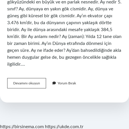
gökyüzündeki en büyük ve en parlak nesnedir. Ay nedir 5.
sınıf? Ay, dünyaya en yakın gök cismidir. Ay, dünya ve
güneş gibi küresel bir gök cismidir. Ay’ın ekvator çapı
3.476 km’dir, bu da dünyanın çapının yaklaşık dörtte
biridir. Ay ile dünya arasındaki mesafe yaklaşık 384,5
km’dir. Bir Ay anlamı nedir? Ay (zaman): Yılda 12 tane olan
bir zaman birimi. Ay’ın Dünya etrafında dönmesi için
geçen süre. Ay ne ifade eder? Ay’dan bahsedildiğinde akla
hemen duygular gelse de, bu gezegen öncelikle sağlıkla
ilgilidir.…
Ay
Devamını okuyun
Yorum Bırak
Nedir
Kısaca
Açıklama
https://birsinema.com
https://ukde.com.tr