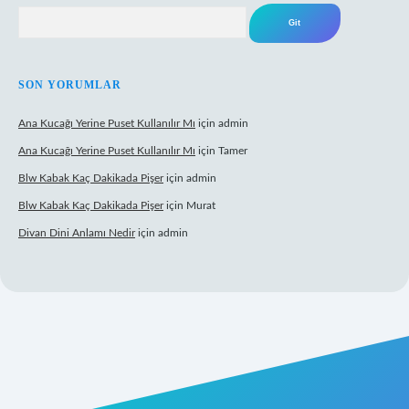
Arama
SON YORUMLAR
Ana Kucağı Yerine Puset Kullanılır Mı
için
admin
Ana Kucağı Yerine Puset Kullanılır Mı
için
Tamer
Blw Kabak Kaç Dakikada Pişer
için
admin
Blw Kabak Kaç Dakikada Pişer
için
Murat
Divan Dini Anlamı Nedir
için
admin
t giriş