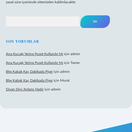
yasal süre içerisinde sitemizden kaldırılacaktır.
Arama
SON YORUMLAR
Ana Kucağı Yerine Puset Kullanılır Mı
için
admin
Ana Kucağı Yerine Puset Kullanılır Mı
için
Tamer
Blw Kabak Kaç Dakikada Pişer
için
admin
Blw Kabak Kaç Dakikada Pişer
için
Murat
Divan Dini Anlamı Nedir
için
admin
t giriş