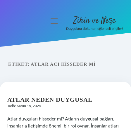
Zihin ve Neşe
menüyü
aç
Duygulara dokunan eğlenceli bilgiler!
Anasayfa
Gizlilik Politikası
ETIKET:
ATLAR ACI HISSEDER MI
Yasal Uyarı
Hakkımızda
ATLAR NEDEN DUYGUSAL
Tarih: Kasım 15, 2024
Atlar duyguları hisseder mi? Atların duygusal bağları,
insanlarla iletişimde önemli bir rol oynar. İnsanlar atları