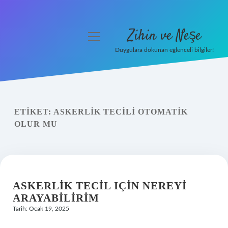
Zihin ve Neşe
menüyü
aç
Duygulara dokunan eğlenceli bilgiler!
Anasayfa
Gizlilik Politikası
ETIKET:
ASKERLIK TECILI OTOMATIK
Yasal Uyarı
OLUR MU
Hakkımızda
ASKERLIK TECIL IÇIN NEREYI
ARAYABILIRIM
Tarih: Ocak 19, 2025