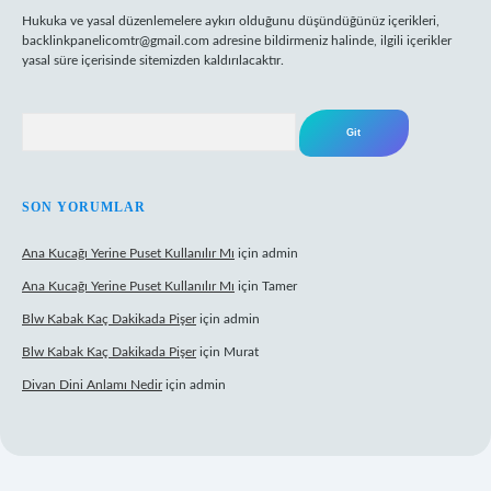
Hukuka ve yasal düzenlemelere aykırı olduğunu düşündüğünüz içerikleri,
backlinkpanelicomtr@gmail.com
adresine bildirmeniz halinde, ilgili içerikler
yasal süre içerisinde sitemizden kaldırılacaktır.
Arama
SON YORUMLAR
Ana Kucağı Yerine Puset Kullanılır Mı
için
admin
Ana Kucağı Yerine Puset Kullanılır Mı
için
Tamer
Blw Kabak Kaç Dakikada Pişer
için
admin
Blw Kabak Kaç Dakikada Pişer
için
Murat
Divan Dini Anlamı Nedir
için
admin