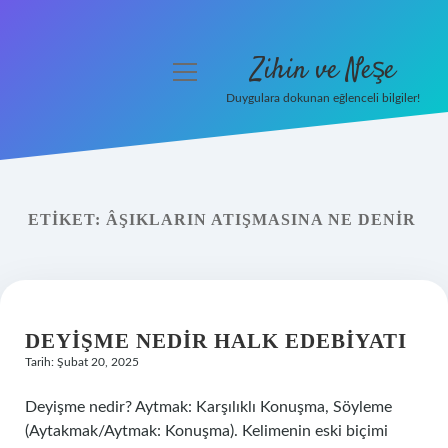
Zihin ve Neşe
menüyü
aç
Duygulara dokunan eğlenceli bilgiler!
Anasayfa
Gizlilik Politikası
ETIKET:
ÂŞIKLARIN ATIŞMASINA NE DENIR
Yasal Uyarı
Hakkımızda
DEYIŞME NEDIR HALK EDEBIYATI
Tarih: Şubat 20, 2025
Deyişme nedir? Aytmak: Karşılıklı Konuşma, Söyleme
(Aytakmak/Aytmak: Konuşma). Kelimenin eski biçimi