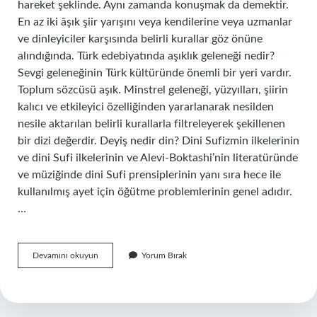
hareket şeklinde. Aynı zamanda konuşmak da demektir.
En az iki âşık şiir yarışını veya kendilerine veya uzmanlar
ve dinleyiciler karşısında belirli kurallar göz önüne
alındığında. Türk edebiyatında aşıklık geleneği nedir?
Sevgi geleneğinin Türk kültüründe önemli bir yeri vardır.
Toplum sözcüsü aşık. Minstrel geleneği, yüzyılları, şiirin
kalıcı ve etkileyici özelliğinden yararlanarak nesilden
nesile aktarılan belirli kurallarla filtreleyerek şekillenen
bir dizi değerdir. Deyiş nedir din? Dini Sufizmin ilkelerinin
ve dini Sufi ilkelerinin ve Alevi-Boktashi’nin literatüründe
ve müziğinde dini Sufi prensiplerinin yanı sıra hece ile
kullanılmış ayet için öğütme problemlerinin genel adıdır.
…
Deyişme
Devamını okuyun
Yorum Bırak
Nedir
Halk
Edebiyatı