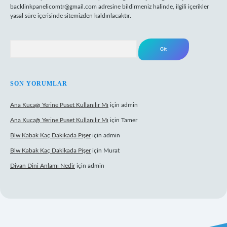
backlinkpanelicomtr@gmail.com
adresine bildirmeniz halinde, ilgili içerikler
yasal süre içerisinde sitemizden kaldırılacaktır.
Arama
SON YORUMLAR
Ana Kucağı Yerine Puset Kullanılır Mı
için
admin
Ana Kucağı Yerine Puset Kullanılır Mı
için
Tamer
Blw Kabak Kaç Dakikada Pişer
için
admin
Blw Kabak Kaç Dakikada Pişer
için
Murat
Divan Dini Anlamı Nedir
için
admin