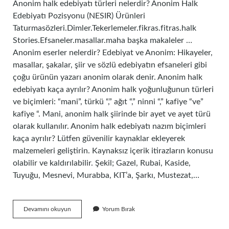
Anonim halk edebiyatı türleri nelerdir? Anonim Halk
Edebiyatı Pozisyonu (NESIR) Ürünleri
Taturmasözleri.Dimler.Tekerlemeler.fikras.fitras.halk
Stories.Efsaneler.masallar.maha başka makaleler …
Anonim eserler nelerdir? Edebiyat ve Anonim: Hikayeler,
masallar, şakalar, şiir ve sözlü edebiyatın efsaneleri gibi
çoğu ürünün yazarı anonim olarak denir. Anonim halk
edebiyatı kaça ayrılır? Anonim halk yoğunluğunun türleri
ve biçimleri: “mani”, türkü “,” ağıt “,” ninni “,” kafiye “ve”
kafiye “. Mani, anonim halk şiirinde bir ayet ve ayet türü
olarak kullanılır. Anonim halk edebiyatı nazım biçimleri
kaça ayrılır? Lütfen güvenilir kaynaklar ekleyerek
malzemeleri geliştirin. Kaynaksız içerik itirazların konusu
olabilir ve kaldırılabilir. Şekil; Gazel, Rubai, Kaside,
Tuyuğu, Mesnevi, Murabba, KIT’a, Şarkı, Mustezat,…
Türk
Devamını okuyun
Yorum Bırak
Edebiyatında
Anonim