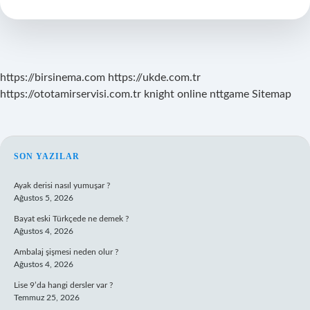
Türler
Nelerdir
https://birsinema.com
https://ukde.com.tr
https://ototamirservisi.com.tr
knight online
nttgame
Sitemap
SIDEBAR
SON YAZILAR
Ayak derisi nasıl yumuşar ?
Ağustos 5, 2026
Bayat eski Türkçede ne demek ?
Ağustos 4, 2026
Ambalaj şişmesi neden olur ?
Ağustos 4, 2026
Lise 9’da hangi dersler var ?
Temmuz 25, 2026