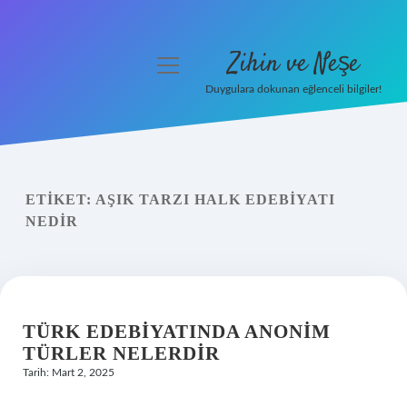
Zihin ve Neşe
menüyü
aç
Duygulara dokunan eğlenceli bilgiler!
Anasayfa
Gizlilik Politikası
ETIKET:
AŞIK TARZI HALK EDEBIYATI
Yasal Uyarı
NEDIR
Hakkımızda
TÜRK EDEBIYATINDA ANONIM
TÜRLER NELERDIR
Tarih: Mart 2, 2025