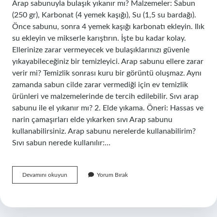
Arap sabunuyla bulaşık yıkanır mı? Malzemeler: Sabun
(250 gr), Karbonat (4 yemek kaşığı), Su (1,5 su bardağı).
Önce sabunu, sonra 4 yemek kaşığı karbonatı ekleyin. Ilık
su ekleyin ve mikserle karıştırın. İşte bu kadar kolay.
Ellerinize zarar vermeyecek ve bulaşıklarınızı güvenle
yıkayabileceğiniz bir temizleyici. Arap sabunu ellere zarar
verir mi? Temizlik sonrası kuru bir görüntü oluşmaz. Aynı
zamanda sabun cilde zarar vermediği için ev temizlik
ürünleri ve malzemelerinde de tercih edilebilir. Sıvı arap
sabunu ile el yıkanır mı? 2. Elde yıkama. Öneri: Hassas ve
narin çamaşırları elde yıkarken sıvı Arap sabunu
kullanabilirsiniz. Arap sabunu nerelerde kullanabilirim?
Sıvı sabun nerede kullanılır:…
Arap
Devamını okuyun
Yorum Bırak
Sabunu
Ile
Elde
Bulaşık