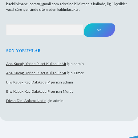
backlinkpanelicomtr@gmail.com
adresine bildirmeniz halinde, ilgili içerikler
yasal süre içerisinde sitemizden kaldırılacaktır.
Arama
SON YORUMLAR
Ana Kucağı Yerine Puset Kullanılır Mı
için
admin
Ana Kucağı Yerine Puset Kullanılır Mı
için
Tamer
Blw Kabak Kaç Dakikada Pişer
için
admin
Blw Kabak Kaç Dakikada Pişer
için
Murat
Divan Dini Anlamı Nedir
için
admin