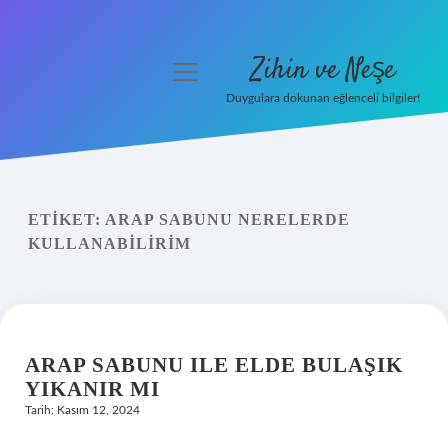
Zihin ve Neşe
menüyü
aç
Duygulara dokunan eğlenceli bilgiler!
Anasayfa
Gizlilik Politikası
ETIKET:
ARAP SABUNU NERELERDE
Yasal Uyarı
KULLANABILIRIM
Hakkımızda
ARAP SABUNU ILE ELDE BULAŞIK
YIKANIR MI
Tarih: Kasım 12, 2024