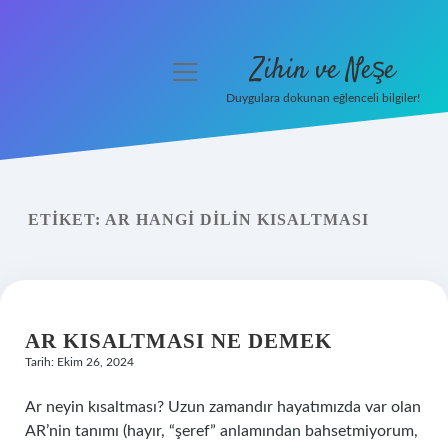
Zihin ve Neşe
menüyü
aç
Duygulara dokunan eğlenceli bilgiler!
Anasayfa
Gizlilik Politikası
ETIKET:
AR HANGI DILIN KISALTMASI
Yasal Uyarı
Hakkımızda
AR KISALTMASI NE DEMEK
Tarih: Ekim 26, 2024
Ar neyin kısaltması? Uzun zamandır hayatımızda var olan
AR’nin tanımı (hayır, “şeref” anlamından bahsetmiyorum,