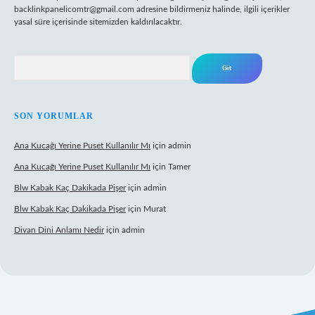
backlinkpanelicomtr@gmail.com
adresine bildirmeniz halinde, ilgili içerikler
yasal süre içerisinde sitemizden kaldırılacaktır.
Arama
SON YORUMLAR
Ana Kucağı Yerine Puset Kullanılır Mı
için
admin
Ana Kucağı Yerine Puset Kullanılır Mı
için
Tamer
Blw Kabak Kaç Dakikada Pişer
için
admin
Blw Kabak Kaç Dakikada Pişer
için
Murat
Divan Dini Anlamı Nedir
için
admin