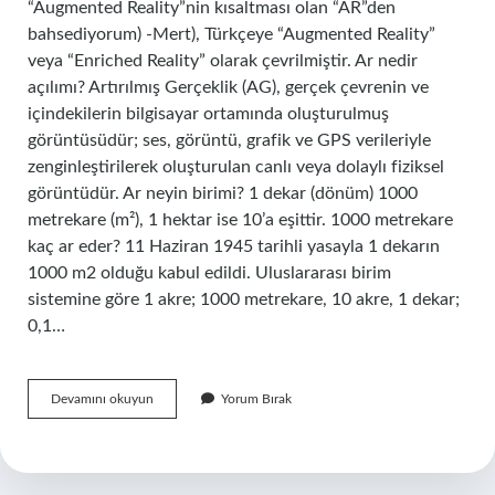
“Augmented Reality”nin kısaltması olan “AR”den
bahsediyorum) -Mert), Türkçeye “Augmented Reality”
veya “Enriched Reality” olarak çevrilmiştir. Ar nedir
açılımı? Artırılmış Gerçeklik (AG), gerçek çevrenin ve
içindekilerin bilgisayar ortamında oluşturulmuş
görüntüsüdür; ses, görüntü, grafik ve GPS verileriyle
zenginleştirilerek oluşturulan canlı veya dolaylı fiziksel
görüntüdür. Ar neyin birimi? 1 dekar (dönüm) 1000
metrekare (m²), 1 hektar ise 10’a eşittir. 1000 metrekare
kaç ar eder? 11 Haziran 1945 tarihli yasayla 1 dekarın
1000 m2 olduğu kabul edildi. Uluslararası birim
sistemine göre 1 akre; 1000 metrekare, 10 akre, 1 dekar;
0,1…
Ar
Devamını okuyun
Yorum Bırak
Kısaltması
Ne
Demek