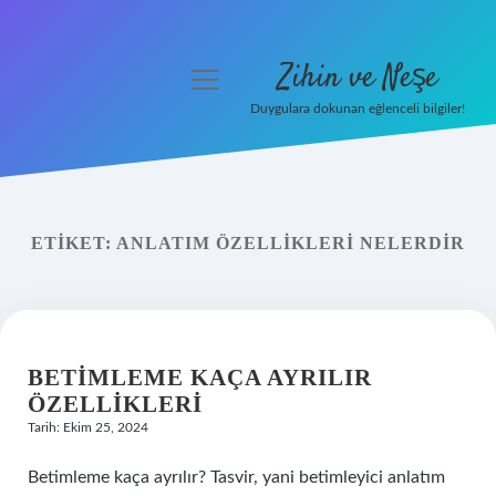
Zihin ve Neşe
menüyü
aç
Duygulara dokunan eğlenceli bilgiler!
Anasayfa
Gizlilik Politikası
ETIKET:
ANLATIM ÖZELLIKLERI NELERDIR
Yasal Uyarı
Hakkımızda
BETIMLEME KAÇA AYRILIR
ÖZELLIKLERI
Tarih: Ekim 25, 2024
Betimleme kaça ayrılır? Tasvir, yani betimleyici anlatım