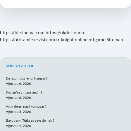
Özellikleri
https://birsinema.com
https://ukde.com.tr
https://ototamirservisi.com.tr
knight online
nttgame
Sitemap
SIDEBAR
SON YAZILAR
En nadir göz rengi hangisi ?
Ağustos 6, 2026
Kur’an’ın anlamı nedir ?
Ağustos 6, 2026
Ayak derisi nasıl yumuşar ?
Ağustos 5, 2026
Bayat eski Türkçede ne demek ?
Ağustos 4, 2026