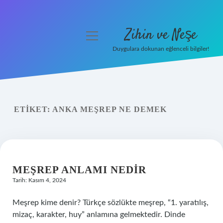
Zihin ve Neşe
menüyü
aç
Duygulara dokunan eğlenceli bilgiler!
Anasayfa
Gizlilik Politikası
ETIKET:
ANKA MEŞREP NE DEMEK
Yasal Uyarı
Hakkımızda
MEŞREP ANLAMI NEDIR
Tarih: Kasım 4, 2024
Meşrep kime denir? Türkçe sözlükte meşrep, “1. yaratılış,
mizaç, karakter, huy” anlamına gelmektedir. Dinde