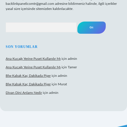
backlinkpanelicomtr@gmail.com
adresine bildirmeniz halinde, ilgili içerikler
yasal süre içerisinde sitemizden kaldırılacaktır.
Arama
SON YORUMLAR
Ana Kucağı Yerine Puset Kullanılır Mı
için
admin
Ana Kucağı Yerine Puset Kullanılır Mı
için
Tamer
Blw Kabak Kaç Dakikada Pişer
için
admin
Blw Kabak Kaç Dakikada Pişer
için
Murat
Divan Dini Anlamı Nedir
için
admin