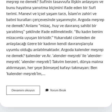
meşrep ne demek? Sufinin tasavvufa ilişkin anlayışını ve
bunu hayatına yansıtma biçimini ifade eden bir Sufi
terimi. Manevi ve içsel yaşam tarzı, İslam’ın zahiri ve
batıni kuralları çerçevesinde yaşanmıştır. Argoda meşrep
ne demek? Anlamı “mizaç, huy ve davranış sahibi bir
yaratılmış” şeklinde ifade edilmektedir. “Bu kadın benim
mizacımla uyuşan birisidir.” Yukarıdaki cümleden de
anlaşılacağı üzere bir kadının kendi davranışlarıyla
uyumlu olduğu anlatılmaktadır. Argoda kalender meşrep
ne demek? ḳalender ve Ar. ‘alender-meşreb’ ile ‘alender-
meşreb’, ‘alender-meşreb’) Takvim benzeri, dünya malına
aldırmayan, her şeye (kimseye) kafayı takmayan: Ben
‘kalender-meşreb’im,…
Meşrep
Devamını okuyun
Yorum Bırak
Anlamı
Nedir