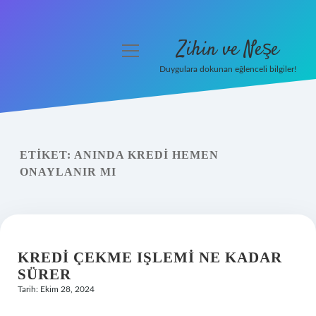
Zihin ve Neşe
menüyü
aç
Duygulara dokunan eğlenceli bilgiler!
Anasayfa
Gizlilik Politikası
ETIKET:
ANINDA KREDI HEMEN
Yasal Uyarı
ONAYLANIR MI
Hakkımızda
KREDI ÇEKME IŞLEMI NE KADAR
SÜRER
Tarih: Ekim 28, 2024