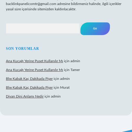
backlinkpanelicomtr@gmail.com
adresine bildirmeniz halinde, ilgili içerikler
yasal süre içerisinde sitemizden kaldırılacaktır.
Arama
SON YORUMLAR
Ana Kucağı Yerine Puset Kullanılır Mı
için
admin
Ana Kucağı Yerine Puset Kullanılır Mı
için
Tamer
Blw Kabak Kaç Dakikada Pişer
için
admin
Blw Kabak Kaç Dakikada Pişer
için
Murat
Divan Dini Anlamı Nedir
için
admin