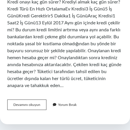
Kredi onayı kaç gün sürer? Krediyi almak kaç gün sürer?
Kredi Türü En Hızlı OrtalamaEv Kredisi3 İş Günü5 İş
GünüKredi Gerektirir5 Dakika1 İş GünüAraç Kredisi1
Saat2 İş Günü13 Eylül 2017 Aynı gün içinde kredi çekilir
mi? Bu durum kredi limitini artırma veya aynı anda farklı
bankalardan kredi çekme gibi durumlara yol açabilir. Bu
noktada yasal bir kısıtlama olmadığından bu yönde bir
başvuru sorunsuz bir şekilde yapılabilir. Onaylanan kredi
hemen hesaba geçer mi? Onaylandıktan sonra krediniz
anında hesabınıza aktarılacaktır. Çekilen kredi kaç günde
hesaba geçer? Tüketici tarafından tahsil edilen bu
ücretler dışında kalan her türlü ücret, tüketicinin
anapara ve tahakkuk eden…
Kredi
Devamını okuyun
Yorum Bırak
Çekme
Işlemi
Ne
Kadar