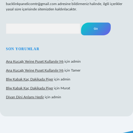
backlinkpanelicomtr@gmail.com
adresine bildirmeniz halinde, ilgili içerikler
yasal süre içerisinde sitemizden kaldırılacaktır.
Arama
SON YORUMLAR
Ana Kucağı Yerine Puset Kullanılır Mı
için
admin
Ana Kucağı Yerine Puset Kullanılır Mı
için
Tamer
Blw Kabak Kaç Dakikada Pişer
için
admin
Blw Kabak Kaç Dakikada Pişer
için
Murat
Divan Dini Anlamı Nedir
için
admin