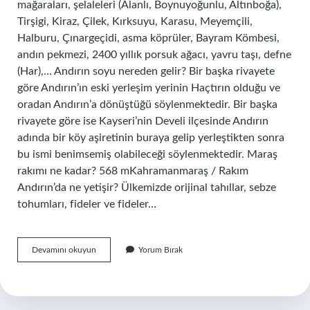
mağaraları, şelaleleri (Alanlı, Boynuyoğunlu, Altınboğa),
Tirşigi, Kiraz, Çilek, Kırksuyu, Karasu, Meyemçili,
Halburu, Çınargeçidi, asma köprüler, Bayram Kömbesi,
andın pekmezi, 2400 yıllık porsuk ağacı, yavru taşı, defne
(Har),… Andırın soyu nereden gelir? Bir başka rivayete
göre Andırın’ın eski yerleşim yerinin Haçtırın olduğu ve
oradan Andırın’a dönüştüğü söylenmektedir. Bir başka
rivayete göre ise Kayseri’nin Develi ilçesinde Andırın
adında bir köy aşiretinin buraya gelip yerleştikten sonra
bu ismi benimsemiş olabileceği söylenmektedir. Maraş
rakımı ne kadar? 568 mKahramanmaraş / Rakım
Andırın’da ne yetişir? Ülkemizde orijinal tahıllar, sebze
tohumları, fideler ve fideler…
Andırının
Devamını okuyun
Yorum Bırak
Rakımı
Ne
Kadar