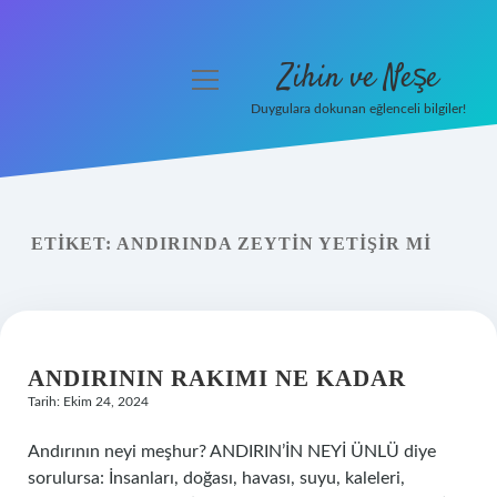
Zihin ve Neşe
menüyü
aç
Duygulara dokunan eğlenceli bilgiler!
Anasayfa
Gizlilik Politikası
ETIKET:
ANDIRINDA ZEYTIN YETIŞIR MI
Yasal Uyarı
Hakkımızda
ANDIRININ RAKIMI NE KADAR
Tarih: Ekim 24, 2024
Andırının neyi meşhur? ANDIRIN’İN NEYİ ÜNLÜ diye
sorulursa: İnsanları, doğası, havası, suyu, kaleleri,