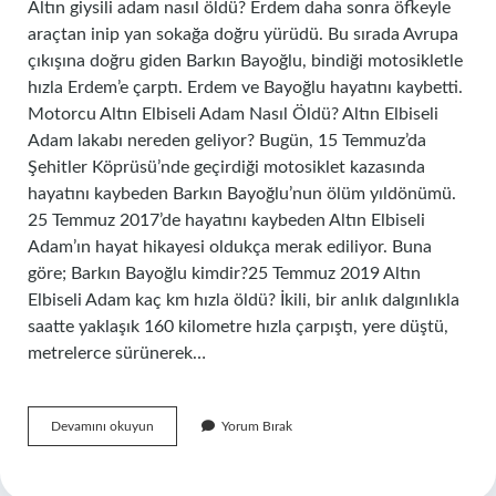
Altın giysili adam nasıl öldü? Erdem daha sonra öfkeyle
araçtan inip yan sokağa doğru yürüdü. Bu sırada Avrupa
çıkışına doğru giden Barkın Bayoğlu, bindiği motosikletle
hızla Erdem’e çarptı. Erdem ve Bayoğlu hayatını kaybetti.
Motorcu Altın Elbiseli Adam Nasıl Öldü? Altın Elbiseli
Adam lakabı nereden geliyor? Bugün, 15 Temmuz’da
Şehitler Köprüsü’nde geçirdiği motosiklet kazasında
hayatını kaybeden Barkın Bayoğlu’nun ölüm yıldönümü.
25 Temmuz 2017’de hayatını kaybeden Altın Elbiseli
Adam’ın hayat hikayesi oldukça merak ediliyor. Buna
göre; Barkın Bayoğlu kimdir?25 Temmuz 2019 Altın
Elbiseli Adam kaç km hızla öldü? İkili, bir anlık dalgınlıkla
saatte yaklaşık 160 kilometre hızla çarpıştı, yere düştü,
metrelerce sürünerek…
Altın
Devamını okuyun
Yorum Bırak
Elbiseli
Adam
Nasıl