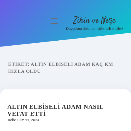
Zihin ve Neşe
menüyü
aç
Duygulara dokunan eğlenceli bilgiler!
Anasayfa
Gizlilik Politikası
ETIKET:
ALTIN ELBISELI ADAM KAÇ KM
Yasal Uyarı
HIZLA ÖLDÜ
Hakkımızda
ALTIN ELBISELI ADAM NASIL
VEFAT ETTI
Tarih: Ekim 11, 2024