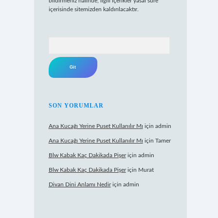
bildirmeniz halinde, ilgili içerikler yasal süre
içerisinde sitemizden kaldırılacaktır.
Arama
SON YORUMLAR
Ana Kucağı Yerine Puset Kullanılır Mı
için
admin
Ana Kucağı Yerine Puset Kullanılır Mı
için
Tamer
Blw Kabak Kaç Dakikada Pişer
için
admin
Blw Kabak Kaç Dakikada Pişer
için
Murat
Divan Dini Anlamı Nedir
için
admin