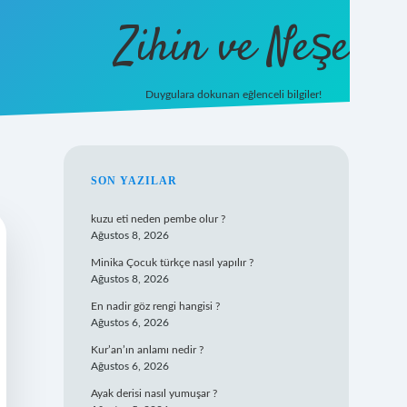
Zihin ve Neşe
Duygulara dokunan eğlenceli bilgiler!
hiltonbet giriş
SIDEBAR
SON YAZILAR
kuzu eti neden pembe olur ?
Ağustos 8, 2026
Minika Çocuk türkçe nasıl yapılır ?
Ağustos 8, 2026
En nadir göz rengi hangisi ?
Ağustos 6, 2026
Kur’an’ın anlamı nedir ?
Ağustos 6, 2026
Ayak derisi nasıl yumuşar ?