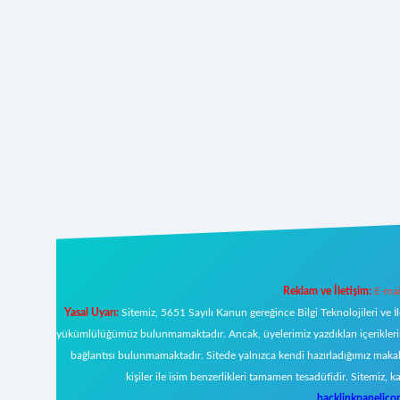
Reklam ve İletişim:
E-mai
Yasal Uyarı:
Sitemiz, 5651 Sayılı Kanun gereğince Bilgi Teknolojileri ve İ
yükümlülüğümüz bulunmamaktadır. Ancak, üyelerimiz yazdıkları içeriklerin s
bağlantısı bulunmamaktadır. Sitede yalnızca kendi hazırladığımız makal
kişiler ile isim benzerlikleri tamamen tesadüfidir. Sitemi
backlinkpanelic