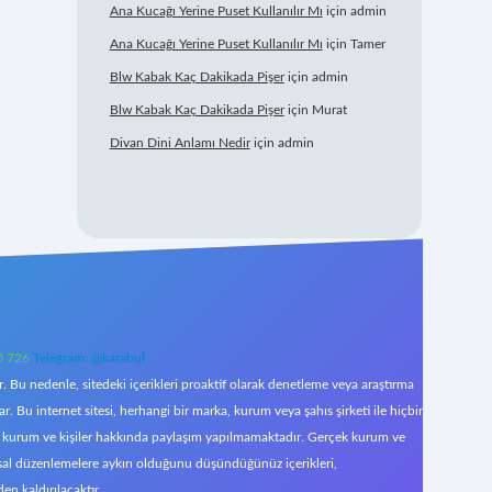
Ana Kucağı Yerine Puset Kullanılır Mı
için
admin
Ana Kucağı Yerine Puset Kullanılır Mı
için
Tamer
Blw Kabak Kaç Dakikada Pişer
için
admin
Blw Kabak Kaç Dakikada Pişer
için
Murat
Divan Dini Anlamı Nedir
için
admin
0 726
Telegram: @karabul
 Bu nedenle, sitedeki içerikleri proaktif olarak denetleme veya araştırma
Bu internet sitesi, herhangi bir marka, kurum veya şahıs şirketi ile hiçbir
çek kurum ve kişiler hakkında paylaşım yapılmamaktadır. Gerçek kurum ve
asal düzenlemelere aykırı olduğunu düşündüğünüz içerikleri,
den kaldırılacaktır.