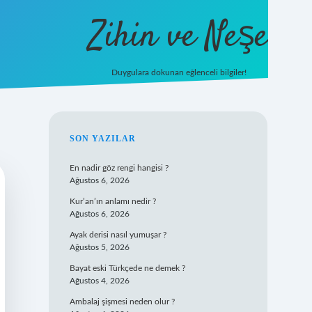
Zihin ve Neşe
Duygulara dokunan eğlenceli bilgiler!
hiltonbet 
SIDEBAR
SON YAZILAR
En nadir göz rengi hangisi ?
Ağustos 6, 2026
Kur’an’ın anlamı nedir ?
Ağustos 6, 2026
Ayak derisi nasıl yumuşar ?
Ağustos 5, 2026
Bayat eski Türkçede ne demek ?
Ağustos 4, 2026
Ambalaj şişmesi neden olur ?