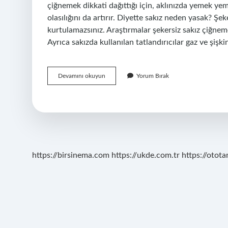
çiğnemek dikkati dağıttığı için, aklınızda yemek ye
olasılığını da artırır. Diyette sakız neden yasak? Ş
kurtulamazsınız. Araştırmalar şekersiz sakız çiğnem
Ayrıca sakızda kullanılan tatlandırıcılar gaz ve şişki
Falım
Devamını okuyun
Yorum Bırak
Sakız
Kilo
Aldırır
Mı
https://birsinema.com
https://ukde.com.tr
https://otota