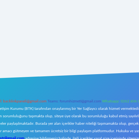
l:
backlinkpaneli@gmail.com
Teams:
forumhizmeti@gmail.com
Whatsapp: 0262 606 
letişim Kurumu (BTK) tarafından onaylanmış bir Yer Sağlayıcı olarak hizmet vermektedir.
orumluluğunu taşımakta olup, siteye üye olarak bu sorumluluğu kabul etmiş sayılırlar. 
eler paylaşılmaktadır. Burada yer alan içerikler haber niteliği taşımamakta olup, ger
z, kar amacı gütmeyen ve tamamen ücretsiz bir bilgi paylaşım platformudur. Hukuka ve y
omtr@gmail.com
adresine bildirmeniz halinde, ilgili içerikler yasal süre içerisinde sitemiz