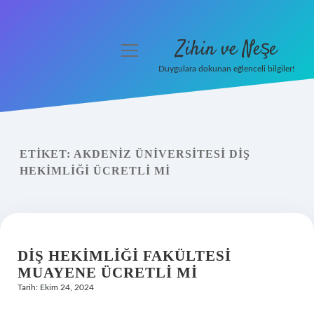
Zihin ve Neşe
menüyü
aç
Duygulara dokunan eğlenceli bilgiler!
Anasayfa
Gizlilik Politikası
ETIKET:
AKDENIZ ÜNIVERSITESI DIŞ
Yasal Uyarı
HEKIMLIĞI ÜCRETLI MI
Hakkımızda
DIŞ HEKIMLIĞI FAKÜLTESI
MUAYENE ÜCRETLI MI
Tarih: Ekim 24, 2024