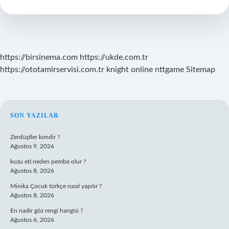
Muayene
Ücretli
Mi
https://birsinema.com
https://ukde.com.tr
https://ototamirservisi.com.tr
knight online
nttgame
Sitemap
SIDEBAR
SON YAZILAR
Zerdüştler kimdir ?
Ağustos 9, 2026
kuzu eti neden pembe olur ?
Ağustos 8, 2026
Minika Çocuk türkçe nasıl yapılır ?
Ağustos 8, 2026
En nadir göz rengi hangisi ?
Ağustos 6, 2026