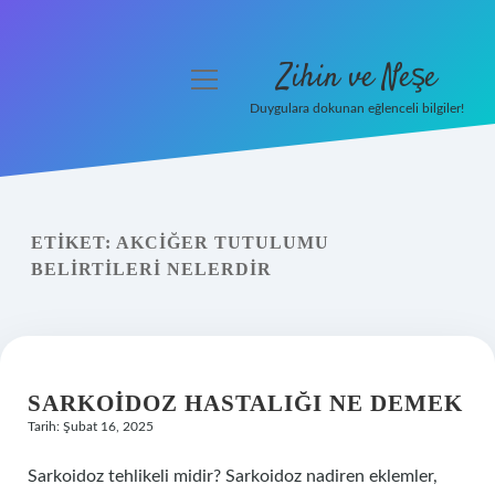
Zihin ve Neşe
menüyü
aç
Duygulara dokunan eğlenceli bilgiler!
Anasayfa
Gizlilik Politikası
ETIKET:
AKCIĞER TUTULUMU
Yasal Uyarı
BELIRTILERI NELERDIR
Hakkımızda
SARKOIDOZ HASTALIĞI NE DEMEK
Tarih: Şubat 16, 2025
Sarkoidoz tehlikeli midir? Sarkoidoz nadiren eklemler,