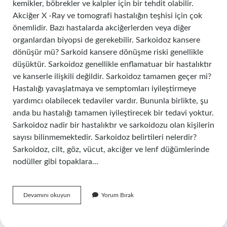
kemikler, böbrekler ve kalpler için bir tehdit olabilir.
Akciğer X -Ray ve tomografi hastalığın teşhisi için çok
önemlidir. Bazı hastalarda akciğerlerden veya diğer
organlardan biyopsi de gerekebilir. Sarkoidoz kansere
dönüşür mü? Sarkoid kansere dönüşme riski genellikle
düşüktür. Sarkoidoz genellikle enflamatuar bir hastalıktır
ve kanserle ilişkili değildir. Sarkoidoz tamamen geçer mi?
Hastalığı yavaşlatmaya ve semptomları iyileştirmeye
yardımcı olabilecek tedaviler vardır. Bununla birlikte, şu
anda bu hastalığı tamamen iyileştirecek bir tedavi yoktur.
Sarkoidoz nadir bir hastalıktır ve sarkoidozu olan kişilerin
sayısı bilinmemektedir. Sarkoidoz belirtileri nelerdir?
Sarkoidoz, cilt, göz, vücut, akciğer ve lenf düğümlerinde
nodüller gibi topaklara…
Sarkoidoz
Devamını okuyun
Yorum Bırak
Hastalığı
Ne
Demek