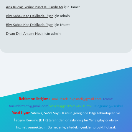
Ana Kucağı Yerine Puset Kullanılır Mı
için
Tamer
Blw Kabak Kaç Dakikada Pişer
için
admin
Blw Kabak Kaç Dakikada Pişer
için
Murat
Divan Dini Anlamı Nedir
için
admin
giriş
Reklam ve İletişim:
E-mail:
backlinkpaneli@gmail.com
Teams:
forumhizmeti@gmail.com
Whatsapp: 0262 606 0 726
Telegram: @karabul
Yasal Uyarı:
Sitemiz, 5651 Sayılı Kanun gereğince Bilgi Teknolojileri ve
İletişim Kurumu (BTK) tarafından onaylanmış bir Yer Sağlayıcı olarak
hizmet vermektedir. Bu nedenle, sitedeki içerikleri proaktif olarak