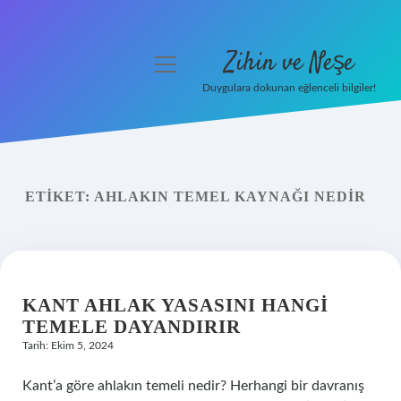
Zihin ve Neşe
menüyü
aç
Duygulara dokunan eğlenceli bilgiler!
Anasayfa
Gizlilik Politikası
ETIKET:
AHLAKIN TEMEL KAYNAĞI NEDIR
Yasal Uyarı
Hakkımızda
KANT AHLAK YASASINI HANGI
TEMELE DAYANDIRIR
Tarih: Ekim 5, 2024
Kant’a göre ahlakın temeli nedir? Herhangi bir davranış