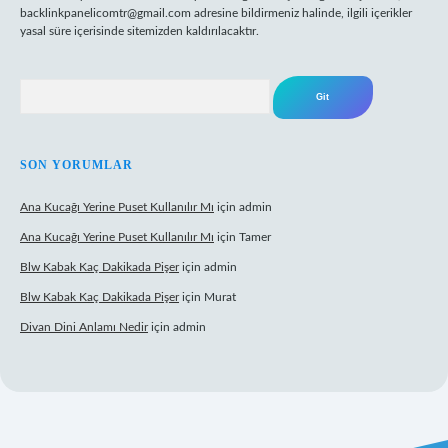
backlinkpanelicomtr@gmail.com
adresine bildirmeniz halinde, ilgili içerikler
yasal süre içerisinde sitemizden kaldırılacaktır.
Arama
SON YORUMLAR
Ana Kucağı Yerine Puset Kullanılır Mı
için
admin
Ana Kucağı Yerine Puset Kullanılır Mı
için
Tamer
Blw Kabak Kaç Dakikada Pişer
için
admin
Blw Kabak Kaç Dakikada Pişer
için
Murat
Divan Dini Anlamı Nedir
için
admin