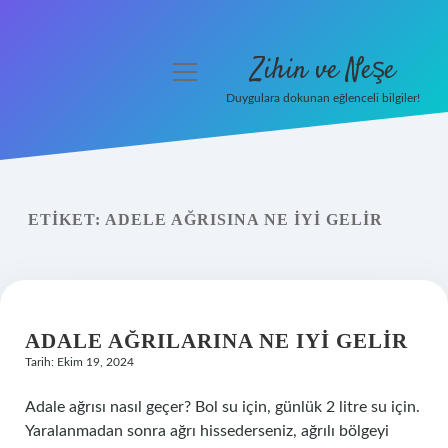
Zihin ve Neşe
menüyü
aç
Duygulara dokunan eğlenceli bilgiler!
Anasayfa
Gizlilik Politikası
ETIKET:
ADELE AĞRISINA NE IYI GELIR
Yasal Uyarı
Hakkımızda
ADALE AĞRILARINA NE IYI GELIR
Tarih: Ekim 19, 2024
Adale ağrısı nasıl geçer? Bol su için, günlük 2 litre su için.
Yaralanmadan sonra ağrı hissederseniz, ağrılı bölgeyi