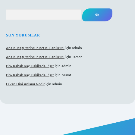
Arama
SON YORUMLAR
Ana Kucağı Yerine Puset Kullanılır Mı
için
admin
Ana Kucağı Yerine Puset Kullanılır Mı
için
Tamer
Blw Kabak Kaç Dakikada Pişer
için
admin
Blw Kabak Kaç Dakikada Pişer
için
Murat
Divan Dini Anlamı Nedir
için
admin
t giriş