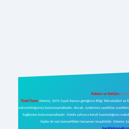
Reklam ve İletişim:
E-mai
Yasal Uyarı:
Sitemiz, 5651 Sayılı Kanun gereğince Bilgi Teknolojileri ve İ
yükümlülüğümüz bulunmamaktadır. Ancak, üyelerimiz yazdıkları içeriklerin s
bağlantısı bulunmamaktadır. Sitede yalnızca kendi hazırladığımız makal
kişiler ile isim benzerlikleri tamamen tesadüfidir. Sitemi
backlinkpanelic