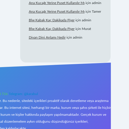
Ana Kucağı Yerine Puset Kullanılır Mı
için
admin
Ana Kucağı Yerine Puset Kullanılır Mı
için
Tamer
Blw Kabak Kaç Dakikada Pişer
için
admin
Blw Kabak Kaç Dakikada Pişer
için
Murat
Divan Dini Anlamı Nedir
için
admin
0 726
Telegram: @karabul
 Bu nedenle, sitedeki içerikleri proaktif olarak denetleme veya araştırma
Bu internet sitesi, herhangi bir marka, kurum veya şahıs şirketi ile hiçbir
çek kurum ve kişiler hakkında paylaşım yapılmamaktadır. Gerçek kurum ve
asal düzenlemelere aykırı olduğunu düşündüğünüz içerikleri,
den kaldırılacaktır.