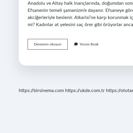
Anadolu ve Altay halk inançlarında, doğumdan sonra k
Efsanenin temeli şamanizm’e dayanır. Efsaneye gör
akciğerleriyle beslenir. Alkarisi’ne karşı korunmak içi
mi? Kadınlar at yelesini saç örer gibi örüyorlar an
Alkarısı
Devamını okuyun
Yorum Bırak
Atlara
Ne
Yapar
https://birsinema.com
https://ukde.com.tr
https://otota