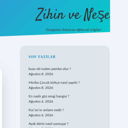
Zihin ve Neşe
Duygulara dokunan eğlenceli bilgiler!
hiltonbet giriş
SIDEBAR
SON YAZILAR
kuzu eti neden pembe olur ?
Ağustos 8, 2026
Minika Çocuk türkçe nasıl yapılır ?
Ağustos 8, 2026
En nadir göz rengi hangisi ?
Ağustos 6, 2026
Kur’an’ın anlamı nedir ?
Ağustos 6, 2026
Ayak derisi nasıl yumuşar ?