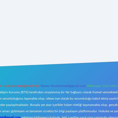
l:
backlinkpaneli@gmail.com
Teams:
forumhizmeti@gmail.com
Whatsapp: 0262 606 
letişim Kurumu (BTK) tarafından onaylanmış bir Yer Sağlayıcı olarak hizmet vermektedir.
orumluluğunu taşımakta olup, siteye üye olarak bu sorumluluğu kabul etmiş sayılırlar. 
eler paylaşılmaktadır. Burada yer alan içerikler haber niteliği taşımamakta olup, ger
z, kar amacı gütmeyen ve tamamen ücretsiz bir bilgi paylaşım platformudur. Hukuka ve y
omtr@gmail.com
adresine bildirmeniz halinde, ilgili içerikler yasal süre içerisinde sitemiz