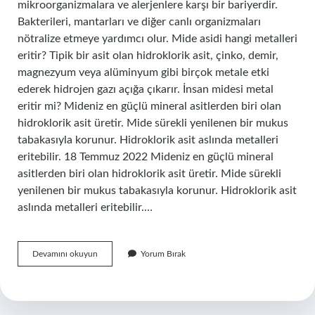
mikroorganizmalara ve alerjenlere karşı bir bariyerdir.
Bakterileri, mantarları ve diğer canlı organizmaları
nötralize etmeye yardımcı olur. Mide asidi hangi metalleri
eritir? Tipik bir asit olan hidroklorik asit, çinko, demir,
magnezyum veya alüminyum gibi birçok metale etki
ederek hidrojen gazı açığa çıkarır. İnsan midesi metal
eritir mi? Mideniz en güçlü mineral asitlerden biri olan
hidroklorik asit üretir. Mide sürekli yenilenen bir mukus
tabakasıyla korunur. Hidroklorik asit aslında metalleri
eritebilir. 18 Temmuz 2022 Mideniz en güçlü mineral
asitlerden biri olan hidroklorik asit üretir. Mide sürekli
yenilenen bir mukus tabakasıyla korunur. Hidroklorik asit
aslında metalleri eritebilir.…
Mide
Devamını okuyun
Yorum Bırak
Asidi
Demir
Eritir
Mi