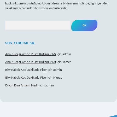
backlinkpanelicomtr@gmail.com
adresine bildirmeniz halinde, ilgili içerikler
yasal süre içerisinde sitemizden kaldırılacaktır.
Arama
SON YORUMLAR
Ana Kucağı Yerine Puset Kullanılır Mı
için
admin
Ana Kucağı Yerine Puset Kullanılır Mı
için
Tamer
Blw Kabak Kaç Dakikada Pişer
için
admin
Blw Kabak Kaç Dakikada Pişer
için
Murat
Divan Dini Anlamı Nedir
için
admin