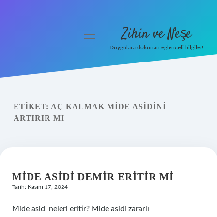
Zihin ve Neşe
menüyü
aç
Duygulara dokunan eğlenceli bilgiler!
Anasayfa
Gizlilik Politikası
ETIKET:
AÇ KALMAK MIDE ASIDINI
Yasal Uyarı
ARTIRIR MI
Hakkımızda
MIDE ASIDI DEMIR ERITIR MI
Tarih: Kasım 17, 2024
Mide asidi neleri eritir? Mide asidi zararlı