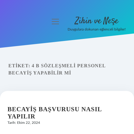
Zihin ve Neşe
menüyü
aç
Duygulara dokunan eğlenceli bilgiler!
Anasayfa
Gizlilik Politikası
ETIKET:
4 B SÖZLEŞMELI PERSONEL
Yasal Uyarı
BECAYIŞ YAPABILIR MI
Hakkımızda
BECAYIŞ BAŞVURUSU NASIL
YAPILIR
Tarih: Ekim 22, 2024