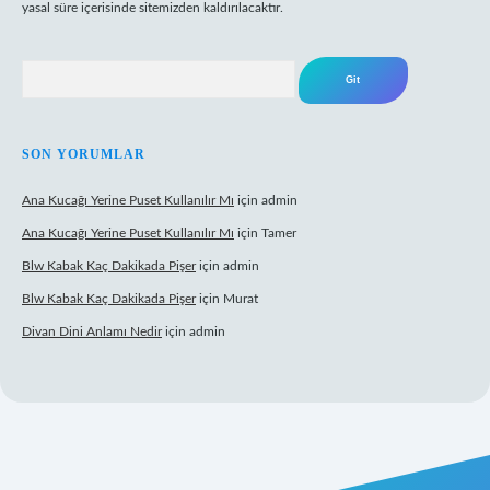
yasal süre içerisinde sitemizden kaldırılacaktır.
Arama
SON YORUMLAR
Ana Kucağı Yerine Puset Kullanılır Mı
için
admin
Ana Kucağı Yerine Puset Kullanılır Mı
için
Tamer
Blw Kabak Kaç Dakikada Pişer
için
admin
Blw Kabak Kaç Dakikada Pişer
için
Murat
Divan Dini Anlamı Nedir
için
admin
 giriş