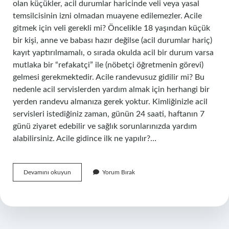
olan küçükler, acil durumlar haricinde veli veya yasal
temsilcisinin izni olmadan muayene edilemezler. Acile
gitmek için veli gerekli mi? Öncelikle 18 yaşından küçük
bir kişi, anne ve babası hazır değilse (acil durumlar hariç)
kayıt yaptırılmamalı, o sırada okulda acil bir durum varsa
mutlaka bir “refakatçi” ile (nöbetçi öğretmenin görevi)
gelmesi gerekmektedir. Acile randevusuz gidilir mi? Bu
nedenle acil servislerden yardım almak için herhangi bir
yerden randevu almanıza gerek yoktur. Kimliğinizle acil
servisleri istediğiniz zaman, günün 24 saati, haftanın 7
günü ziyaret edebilir ve sağlık sorunlarınızda yardım
alabilirsiniz. Acile gidince ilk ne yapılır?…
Acile
Devamını okuyun
Yorum Bırak
Tek
Gidilir
Mi