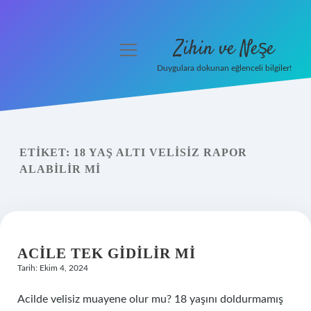
Zihin ve Neşe
menüyü
aç
Duygulara dokunan eğlenceli bilgiler!
Anasayfa
Gizlilik Politikası
ETIKET:
18 YAŞ ALTI VELISIZ RAPOR
Yasal Uyarı
ALABILIR MI
Hakkımızda
ACILE TEK GIDILIR MI
Tarih: Ekim 4, 2024
Acilde velisiz muayene olur mu? 18 yaşını doldurmamış