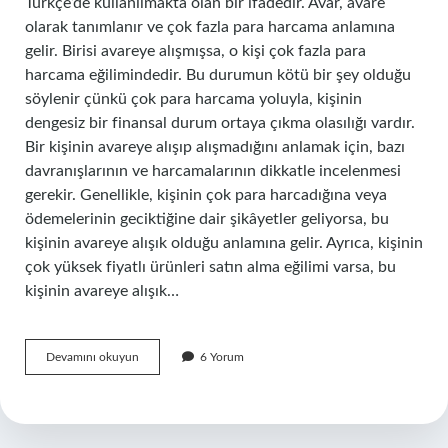
Türkçe’de kullanılmakta olan bir ifadedir. Avar, avare
olarak tanımlanır ve çok fazla para harcama anlamına
gelir. Birisi avareye alışmışsa, o kişi çok fazla para
harcama eğilimindedir. Bu durumun kötü bir şey olduğu
söylenir çünkü çok para harcama yoluyla, kişinin
dengesiz bir finansal durum ortaya çıkma olasılığı vardır.
Bir kişinin avareye alışıp alışmadığını anlamak için, bazı
davranışlarının ve harcamalarının dikkatle incelenmesi
gerekir. Genellikle, kişinin çok para harcadığına veya
ödemelerinin geciktiğine dair şikâyetler geliyorsa, bu
kişinin avareye alışık olduğu anlamına gelir. Ayrıca, kişinin
çok yüksek fiyatlı ürünleri satın alma eğilimi varsa, bu
kişinin avareye alışık…
Avareye
Devamını okuyun
6 Yorum
almak
ne
demek