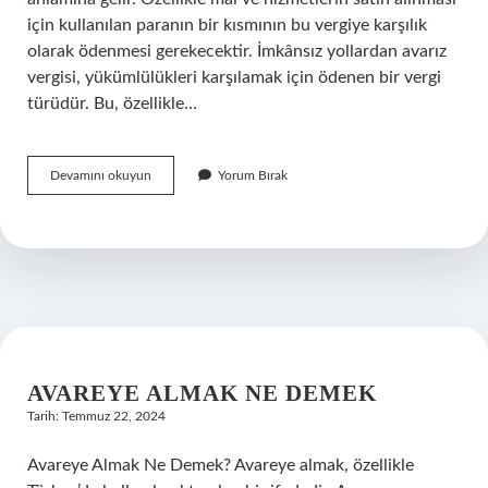
için kullanılan paranın bir kısmının bu vergiye karşılık
olarak ödenmesi gerekecektir. İmkânsız yollardan avarız
vergisi, yükümlülükleri karşılamak için ödenen bir vergi
türüdür. Bu, özellikle…
Avarız
Devamını okuyun
Yorum Bırak
vergisi
ne
demek
AVAREYE ALMAK NE DEMEK
Tarih: Temmuz 22, 2024
Avareye Almak Ne Demek? Avareye almak, özellikle