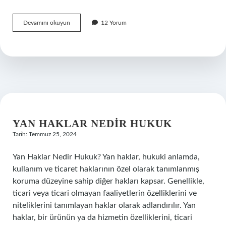
Harp
Devamını okuyun
12 Yorum
ceridesi
ne
demek
YAN HAKLAR NEDIR HUKUK
Tarih: Temmuz 25, 2024
Yan Haklar Nedir Hukuk? Yan haklar, hukuki anlamda,
kullanım ve ticaret haklarının özel olarak tanımlanmış
koruma düzeyine sahip diğer hakları kapsar. Genellikle,
ticari veya ticari olmayan faaliyetlerin özelliklerini ve
niteliklerini tanımlayan haklar olarak adlandırılır. Yan
haklar, bir ürünün ya da hizmetin özelliklerini, ticari