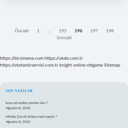
YAZI
Önceki
1
…
195
196
197
198
Sonraki
SAYFALAMASI
https://birsinema.com
https://ukde.com.tr
https://ototamirservisi.com.tr
knight online
nttgame
Sitemap
SIDEBAR
SON YAZILAR
kuzu eti neden pembe olur ?
Ağustos 8, 2026
Minika Çocuk türkçe nasıl yapılır ?
Ağustos 8, 2026