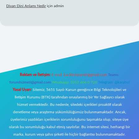
Divan Dini Anlamı Nedir
için
admin
 giriş
Reklam ve İletişim:
E-mail:
backlinkpaneli@gmail.com
Teams:
forumhizmeti@gmail.com
Whatsapp: 0262 606 0 726
Telegram: @karabul
Yasal Uyarı:
Sitemiz, 5651 Sayılı Kanun gereğince Bilgi Teknolojileri ve
İletişim Kurumu (BTK) tarafından onaylanmış bir Yer Sağlayıcı olarak
hizmet vermektedir. Bu nedenle, sitedeki içerikleri proaktif olarak
denetleme veya araştırma yükümlülüğümüz bulunmamaktadır. Ancak,
üyelerimiz yazdıkları içeriklerin sorumluluğunu taşımakta olup, siteye üye
olarak bu sorumluluğu kabul etmiş sayılırlar. Bu internet sitesi, herhangi bir
marka, kurum veya şahıs şirketi ile hiçbir bağlantısı bulunmamaktadır.