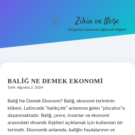
Zihin ve Neşe
menüyü
aç
Duygulara dokunan eğlenceli bilgiler!
Anasayfa
Gizlilik Politikası
ZIHIN
Yasal Uyarı
VE
BALIĞ NE DEMEK EKONOMI
Hakkımızda
Tarih: Ağustos 2, 2024
NEŞE
Baliğ Ne Demek Ekonomi? Baliğ, ekonomi teriminin
YAZILAR
kökeni, Latincede “balıkçılık” anlamına gelen “piscatus”a
dayanmaktadır. Baliğ, çevre, insanlar ve ekonomi
arasındaki dinamik ilişkileri açıklamak için kullanılan bir
terimdir. Ekonomik anlamda, baliğin faydalarının ve