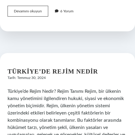
Futbolda
Devamını okuyun
6 Yorum
U9
ne
demek
TÜRKIYE’DE REJIM NEDIR
Tarih: Temmuz 30, 2024
Türkiye’de Rejim Nedir? Rejim Tanımı Rejim, bir ülkenin
kamu yönetimini ilgilendiren hukuki, siyasi ve ekonomik
yönetim biçimidir. Rejim, ülkenin yönetim sistemi
üzerindeki etkileri belirleyen çeşitli faktörlerin bir
kombinasyonu olarak tanımlanır. Bu faktörler arasında
hükümet tarzı, yönetim şekli, ülkenin yasaları ve
uygulamaları, gelenek ve görenekler, kültürel değerler ve