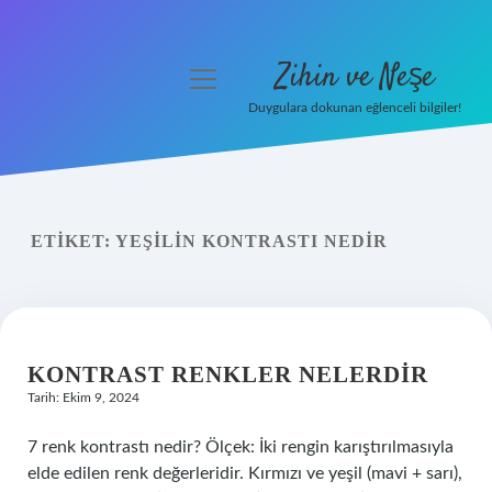
Zihin ve Neşe
menüyü
aç
Duygulara dokunan eğlenceli bilgiler!
Anasayfa
Gizlilik Politikası
ETIKET:
YEŞILIN KONTRASTI NEDIR
Yasal Uyarı
Hakkımızda
KONTRAST RENKLER NELERDIR
Tarih: Ekim 9, 2024
7 renk kontrastı nedir? Ölçek: İki rengin karıştırılmasıyla
elde edilen renk değerleridir. Kırmızı ve yeşil (mavi + sarı),