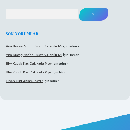
Arama
SON YORUMLAR
Ana Kucağı Yerine Puset Kullanılır Mı
için
admin
Ana Kucağı Yerine Puset Kullanılır Mı
için
Tamer
Blw Kabak Kaç Dakikada Pişer
için
admin
Blw Kabak Kaç Dakikada Pişer
için
Murat
Divan Dini Anlamı Nedir
için
admin
t giriş