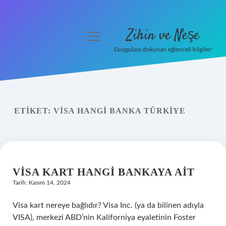
Zihin ve Neşe
menüyü
aç
Duygulara dokunan eğlenceli bilgiler!
Anasayfa
Gizlilik Politikası
ETIKET:
VISA HANGI BANKA TÜRKIYE
Yasal Uyarı
Hakkımızda
VISA KART HANGI BANKAYA AIT
Tarih: Kasım 14, 2024
Visa kart nereye bağlıdır? Visa Inc. (ya da bilinen adıyla
VISA), merkezi ABD’nin Kaliforniya eyaletinin Foster