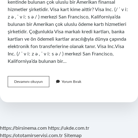
kentinde bulunan çok uluslu bir Amerikan finansal
hizmetler şirketidir. Visa kart kime aittir? Visa Inc. (/ ˈ v iː
z ə , ˈ v iː s ə / ) merkezi San Francisco, Kaliforniya’da
bulunan bir Amerikan çok uluslu ödeme kartı hizmetleri
şirketidir. Çoğunlukla Visa markalı kredi kartları, banka
kartları ve ön ödemeli kartlar aracılığıyla dünya çapında
elektronik fon transferlerine olanak tanır. Visa Inc.Visa
Inc. (/ ˈ v iː z ə , ˈ v iː s ə / ) merkezi San Francisco,
Kaliforniya’da bulunan bir…
Visa
Devamını okuyun
Yorum Bırak
Kart
Hangi
Bankaya
Ait
https://birsinema.com
https://ukde.com.tr
https://ototamirservisi.com.tr
Sitemap