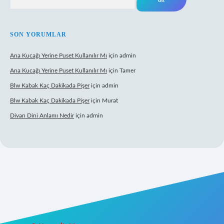
SON YORUMLAR
Ana Kucağı Yerine Puset Kullanılır Mı
için
admin
Ana Kucağı Yerine Puset Kullanılır Mı
için
Tamer
Blw Kabak Kaç Dakikada Pişer
için
admin
Blw Kabak Kaç Dakikada Pişer
için
Murat
Divan Dini Anlamı Nedir
için
admin
t giriş