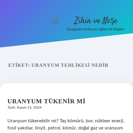
Zihin ve Neşe
menüyü
aç
Duygulara dokunan eğlenceli bilgiler!
Anasayfa
Gizlilik Politikası
ETIKET:
URANYUM TEHLIKESI NEDIR
Yasal Uyarı
Hakkımızda
URANYUM TÜKENIR MI
Tarih: Kasım 13, 2024
Uranyum tükenebilir mi? Taş kömürü, bor, nükleer enerji,
fosil yakıtlar, linyit, petrol, kömür, doğal gaz ve uranyum