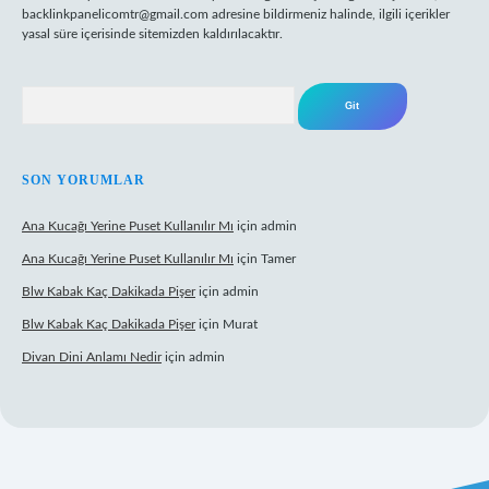
backlinkpanelicomtr@gmail.com
adresine bildirmeniz halinde, ilgili içerikler
yasal süre içerisinde sitemizden kaldırılacaktır.
Arama
SON YORUMLAR
Ana Kucağı Yerine Puset Kullanılır Mı
için
admin
Ana Kucağı Yerine Puset Kullanılır Mı
için
Tamer
Blw Kabak Kaç Dakikada Pişer
için
admin
Blw Kabak Kaç Dakikada Pişer
için
Murat
Divan Dini Anlamı Nedir
için
admin