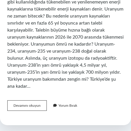
gibi kullanıldığında tükenebilen ve yenilenemeyen enerji
kaynaklarına tükenebilir enerji kaynakları denir. Uranyum
ne zaman bitecek? Bu nedenle uranyum kaynakları
sınırlıdır ve en fazla 65 yıl boyunca artan talebi
karşılayabilir. Talebin büyüme hızına bağlı olarak
uranyum kaynaklarının 2026 ile 2070 arasında tükenmesi
bekleniyor. Uranyumun ömrü ne kadardır? Uranyum-
234, uranyum-235 ve uranyum-238 doğal olarak
bulunur. Aslında, üç uranyum izotopu da radyoaktiftir.
Uranyum-238’in yarı ömrü yaklaşık 4,5 milyar yıl,
uranyum-235’in yarı ömrü ise yaklaşık 700 milyon yıldır.
Türkiye uranyum bakımından zengin mi? Türkiye’de şu
ana kadar…
Uranyum
Devamını okuyun
Yorum Bırak
Tükenir
Mi