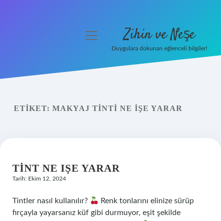
Zihin ve Neşe
menüyü
aç
Duygulara dokunan eğlenceli bilgiler!
Anasayfa
Gizlilik Politikası
ETIKET:
MAKYAJ TINTI NE IŞE YARAR
Yasal Uyarı
Hakkımızda
TINT NE IŞE YARAR
Tarih: Ekim 12, 2024
Tintler nasıl kullanılır?
Renk tonlarını elinize sürüp
fırçayla yayarsanız küf gibi durmuyor, eşit şekilde