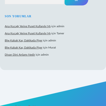
SON YORUMLAR
Ana Kucağı Yerine Puset Kullanılır Mı
için
admin
Ana Kucağı Yerine Puset Kullanılır Mı
için
Tamer
Blw Kabak Kaç Dakikada Pişer
için
admin
Blw Kabak Kaç Dakikada Pişer
için
Murat
Divan Dini Anlamı Nedir
için
admin
t giriş